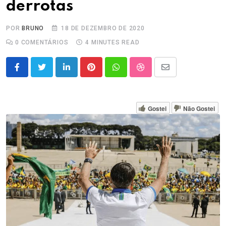
derrotas
POR
BRUNO
18 DE DEZEMBRO DE 2020
0
COMENTÁRIOS
4 MINUTES READ
LinkedIn
Pinterest
Whatsapp
StumbleUpon
Share
via
Email
Gostei
Não Gostei