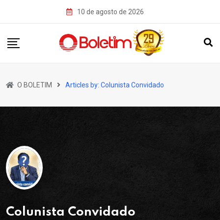
Skip
10 de agosto de 2026
to
content
O BOLETIM
Articles by: Colunista Convidado
Colunista Convidado