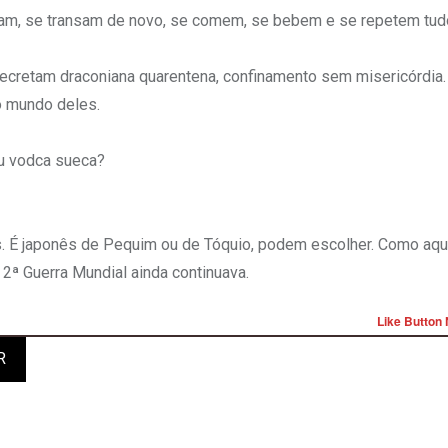
sam, se transam de novo, se comem, se bebem e se repetem tud
decretam draconiana quarentena, confinamento sem misericórdia.
do mundo deles.
ou vodca sueca?
nês. É japonês de Pequim ou de Tóquio, podem escolher. Como aq
2ª Guerra Mundial ainda continuava.
Like Button 
R