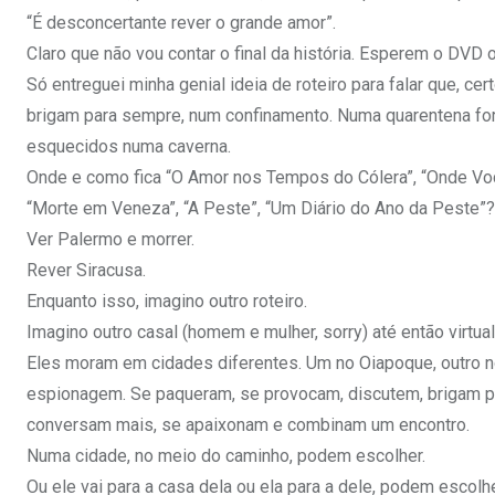
“É desconcertante rever o grande amor”.
Claro que não vou contar o final da história. Esperem o DVD ou
Só entreguei minha genial ideia de roteiro para falar que, 
brigam para sempre, num confinamento. Numa quarentena fo
esquecidos numa caverna.
Onde e como fica “O Amor nos Tempos do Cólera”, “Onde Voc
“Morte em Veneza”, “A Peste”, “Um Diário do Ano da Peste”?
Ver Palermo e morrer.
Rever Siracusa.
Enquanto isso, imagino outro roteiro.
Imagino outro casal (homem e mulher, sorry) até então virtua
Eles moram em cidades diferentes. Um no Oiapoque, outro n
espionagem. Se paqueram, se provocam, discutem, brigam po
conversam mais, se apaixonam e combinam um encontro.
Numa cidade, no meio do caminho, podem escolher.
Ou ele vai para a casa dela ou ela para a dele, podem escolhe