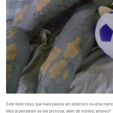
Este lindo vírus, que mais parece um asterisco ou uma mamo
Mas já pensaram se ele provocar, além de mortes, amores?