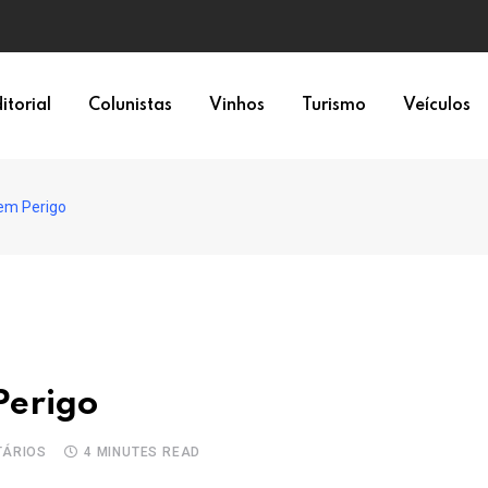
a 6×1
itorial
Colunistas
Vinhos
Turismo
Veículos
em Perigo
Perigo
ÁRIOS
4 MINUTES READ