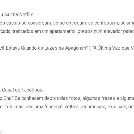
 sair na Netflix.
certos casais só conversam, só se entregam, só confessam; só a
rçada, trancados em um apartamento, presos num elevador para
ê Estava Quando as Luzes se Apagaram?”, “A Última Vez que Vi
l. Casal de Facebook.
o Chuí. Se conhecem depois das fotos, algumas frases e algum
r toleimas, dão uma “soneca”, voltam, recomeçam, explicam, ri
r.