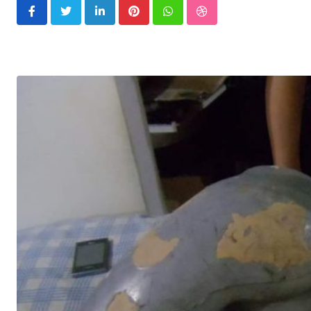
LinkedIn
Pinterest
Whatsapp
StumbleUpon