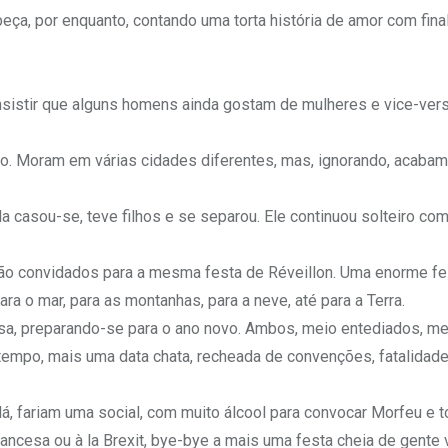
eça, por enquanto, contando uma torta história de amor com final 
sistir que alguns homens ainda gostam de mulheres e vice-vers
. Moram em várias cidades diferentes, mas, ignorando, acabam
 casou-se, teve filhos e se separou. Ele continuou solteiro co
ão convidados para a mesma festa de Réveillon. Uma enorme fes
ara o mar, para as montanhas, para a neve, até para a Terra.
sa, preparando-se para o ano novo. Ambos, meio entediados, me
 tempo, mais uma data chata, recheada de convenções, fatalidad
á, fariam uma social, com muito álcool para convocar Morfeu e t
rancesa ou à la Brexit, bye-bye a mais uma festa cheia de gente 