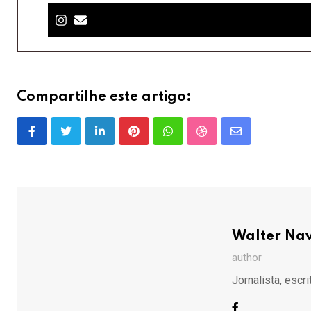
Compartilhe este artigo:
LinkedIn
Pinterest
Whatsapp
StumbleUpon
Share
via
Email
Walter Na
author
Jornalista, escr