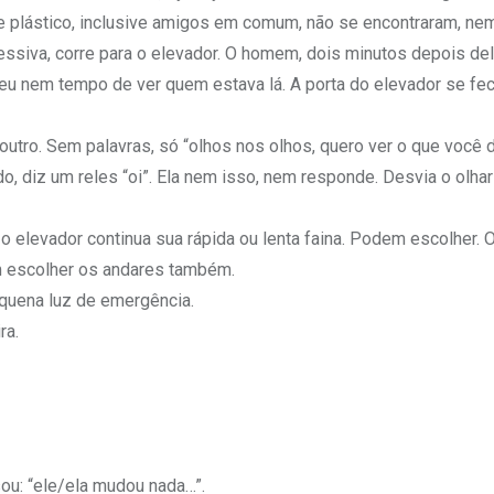
de plástico, inclusive amigos em comum, não se encontraram, nem
ssiva, corre para o elevador. O homem, dois minutos depois del
Deu nem tempo de ver quem estava lá. A porta do elevador se fe
outro. Sem palavras, só “olhos nos olhos, quero ver o que você d
o, diz um reles “oi”. Ela nem isso, nem responde. Desvia o olhar
, o elevador continua sua rápida ou lenta faina. Podem escolher. 
em escolher os andares também.
equena luz de emergência.
ra.
sou: “ele/ela mudou nada…”.