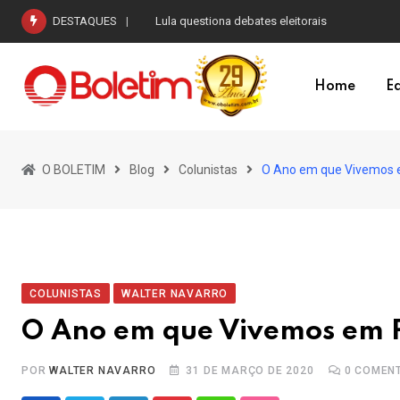
Skip
DESTAQUES
Governo tenta votar pelo menos o fim da escal
to
content
Home
Ed
O BOLETIM
Blog
Colunistas
O Ano em que Vivemos 
COLUNISTAS
WALTER NAVARRO
O Ano em que Vivemos em 
POR
WALTER NAVARRO
31 DE MARÇO DE 2020
0
COMENT