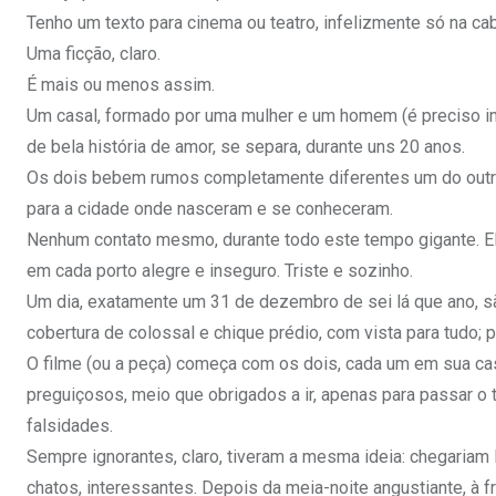
Tenho um texto para cinema ou teatro, infelizmente só na cab
Uma ficção, claro.
É mais ou menos assim.
Um casal, formado por uma mulher e um homem (é preciso in
de bela história de amor, se separa, durante uns 20 anos.
Os dois bebem rumos completamente diferentes um do outro
para a cidade onde nasceram e se conheceram.
Nenhum contato mesmo, durante todo este tempo gigante. Ela
em cada porto alegre e inseguro. Triste e sozinho.
Um dia, exatamente um 31 de dezembro de sei lá que ano, s
cobertura de colossal e chique prédio, com vista para tudo; p
O filme (ou a peça) começa com os dois, cada um em sua ca
preguiçosos, meio que obrigados a ir, apenas para passar o
falsidades.
Sempre ignorantes, claro, tiveram a mesma ideia: chegariam l
chatos, interessantes. Depois da meia-noite angustiante, à f