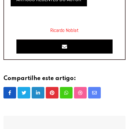
Ricardo Noblat
Compartilhe este artigo:
LinkedIn
Pinterest
Whatsapp
StumbleUpon
Share
via
Email