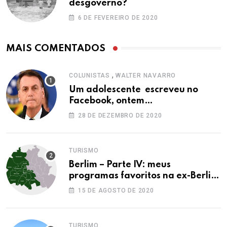
desgoverno?
6 DE FEVEREIRO DE 2020
MAIS COMENTADOS
,
COLUNISTAS
WALTER NAVARRO
Um adolescente escreveu no
Facebook, ontem…
28 DE DEZEMBRO DE 2020
TURISMO
Berlim – Parte IV: meus
programas favoritos na ex-Berlim
Ocidental
15 DE AGOSTO DE 2020
TURISMO