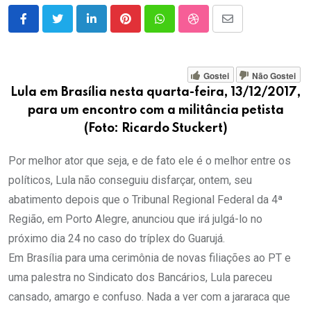
LinkedIn
Pinterest
Whatsapp
StumbleUpon
Share
via
Email
Gostei
Não Gostei
Lula em Brasília nesta quarta-feira, 13/12/2017,
para um encontro com a militância petista
(Foto: Ricardo Stuckert)
Por melhor ator que seja, e de fato ele é o melhor entre os
políticos, Lula não conseguiu disfarçar, ontem, seu
abatimento depois que o Tribunal Regional Federal da 4ª
Região, em Porto Alegre, anunciou que irá julgá-lo no
próximo dia 24 no caso do tríplex do Guarujá.
Em Brasília para uma cerimônia de novas filiações ao PT e
uma palestra no Sindicato dos Bancários, Lula pareceu
cansado, amargo e confuso. Nada a ver com a jararaca que