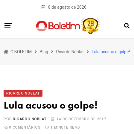
Skip
8 de agosto de 2026
to
content
O BOLETIM
Blog
Ricardo Noblat
Lula acusou o golpe!
RICARDO NOBLAT
Lula acusou o golpe!
POR
RICARDO NOBLAT
14 DE DEZEMBRO DE 2017
0
COMENTÁRIOS
1 MINUTE READ