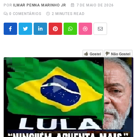
POR
ILMAR PENNA MARINHO JR
7 DE MAIO DE 2026
0
COMENTÁRIOS
2 MINUTES READ
LinkedIn
Pinterest
Whatsapp
StumbleUpon
Share
via
Email
Gostei
Não Gostei