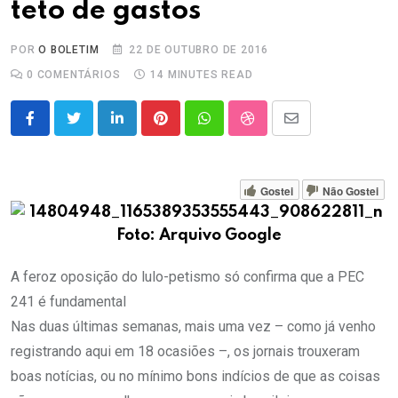
teto de gastos
POR
O BOLETIM
22 DE OUTUBRO DE 2016
0
COMENTÁRIOS
14 MINUTES READ
LinkedIn
Pinterest
Whatsapp
StumbleUpon
Share
via
Email
Gostei
Não Gostei
Foto: Arquivo Google
A feroz oposição do lulo-petismo só confirma que a PEC
241 é fundamental
Nas duas últimas semanas, mais uma vez – como já venho
registrando aqui em 18 ocasiões –, os jornais trouxeram
boas notícias, ou no mínimo bons indícios de que as coisas