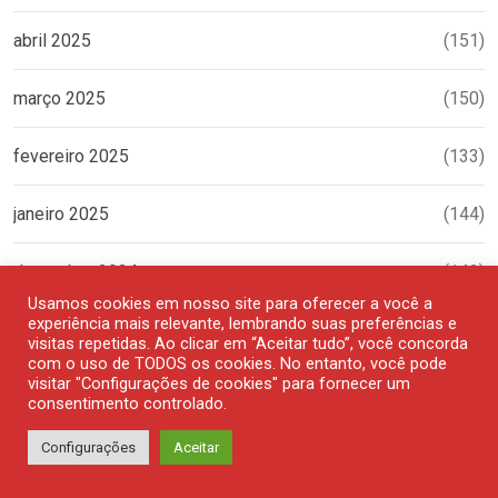
abril 2025
(151)
março 2025
(150)
fevereiro 2025
(133)
janeiro 2025
(144)
dezembro 2024
(142)
Usamos cookies em nosso site para oferecer a você a
experiência mais relevante, lembrando suas preferências e
novembro 2024
(120)
visitas repetidas. Ao clicar em “Aceitar tudo”, você concorda
com o uso de TODOS os cookies. No entanto, você pode
visitar "Configurações de cookies" para fornecer um
outubro 2024
(115)
consentimento controlado.
setembro 2024
(109)
Configurações
Aceitar