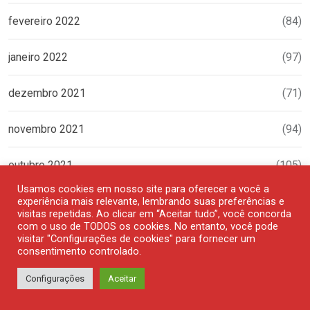
fevereiro 2022
(84)
janeiro 2022
(97)
dezembro 2021
(71)
novembro 2021
(94)
outubro 2021
(105)
Usamos cookies em nosso site para oferecer a você a
setembro 2021
(84)
experiência mais relevante, lembrando suas preferências e
visitas repetidas. Ao clicar em “Aceitar tudo”, você concorda
com o uso de TODOS os cookies. No entanto, você pode
agosto 2021
(100)
visitar "Configurações de cookies" para fornecer um
consentimento controlado.
julho 2021
(122)
Configurações
Aceitar
junho 2021
(112)