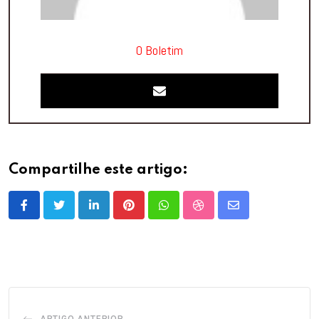
O Boletim
Compartilhe este artigo:
LinkedIn
Pinterest
Whatsapp
StumbleUpon
Share
via
Email