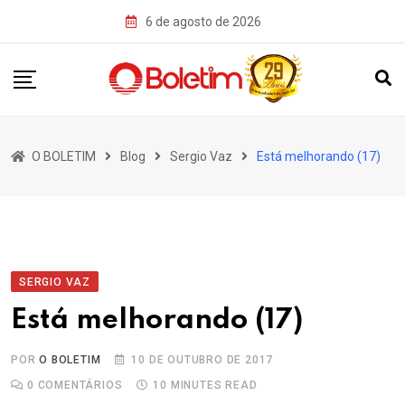
Skip
6 de agosto de 2026
to
content
O BOLETIM
Blog
Sergio Vaz
Está melhorando (17)
SERGIO VAZ
Está melhorando (17)
POR
O BOLETIM
10 DE OUTUBRO DE 2017
0
COMENTÁRIOS
10 MINUTES READ