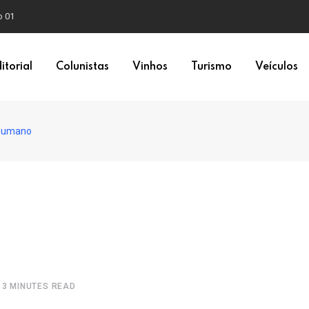
o 01
itorial
Colunistas
Vinhos
Turismo
Veículos
 humano
3 MINUTES READ