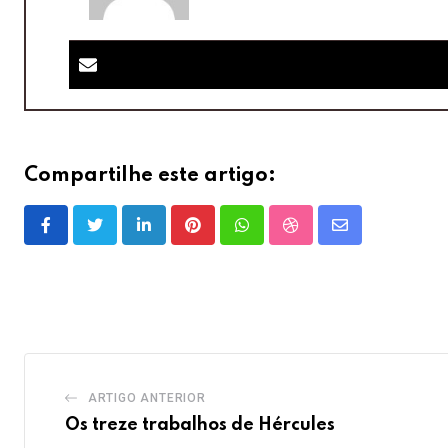
Compartilhe este artigo:
LinkedIn
Pinterest
Whatsapp
StumbleUpon
Share
via
Email
ARTIGO ANTERIOR
Os treze trabalhos de Hércules