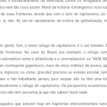
las o escancaramento da xenofobia, contra os refugiados de
dos nem tão ricos assim. Moral da história: estrangeiros ricos e
de suas fronteiras, desde que com o selo do capitalismo, ou 
aí, não. Aí, sai-se rapidamente da esfera da globalização, in
o gente. Sim, o maior refugo do capitalismo é o ser humano. 
de fronteiras. No caso do Brasil, por exemplo, o refugo co
 substantivo entre o infantiloide e o onomatopeico: os “NEM, 
um contingente gigantesco, mais de cinco milhões de jovens, a
za, ingresso no crime, gravidez precoce ou evasão escolar, ne
lham e não trabalharão jamais, pois sequer são ou têm uma m
teralmente o refugo do capitalismo. Da perspectiva econômica 
cês não têm serventia, já que não sabem fazer nada.
giados que zanzam hoje em trajetórias intercontinentais rumo