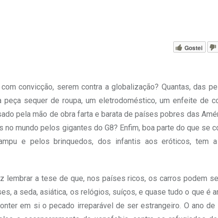
Gostei
, com convicção, serem contra a globalização? Quantas, das p
peça sequer de roupa, um eletrodoméstico, um enfeite de c
sado pela mão de obra farta e barata de países pobres das Amé
s no mundo pelos gigantes do G8? Enfim, boa parte do que se 
xampu e pelos brinquedos, dos infantis aos eróticos, tem 
az lembrar a tese de que, nos países ricos, os carros podem s
, a seda, asiática, os relógios, suíços, e quase tudo o que é 
onter em si o pecado irreparável de ser estrangeiro. O ano d