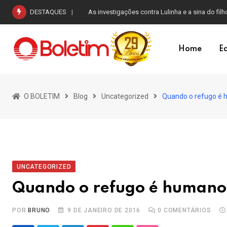
Skip
DESTAQUES
As investigações contra Lulinha e a sina do filh
to
content
Home
Ed
O BOLETIM
Blog
Uncategorized
Quando o refugo é
UNCATEGORIZED
Quando o refugo é humano
POR
BRUNO
9 DE JANEIRO DE 2016
0
COMENTÁRIOS