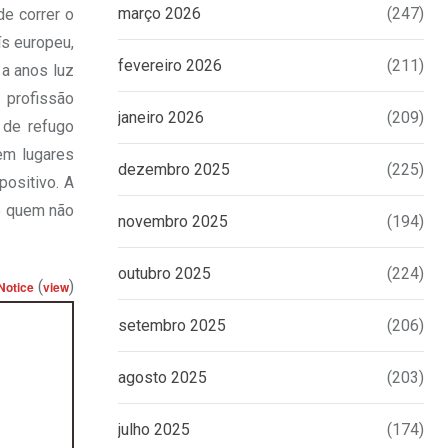
março 2026
(247)
de correr o
ís europeu,
fevereiro 2026
(211)
 a anos luz
 profissão
janeiro 2026
(209)
 de refugo
em lugares
dezembro 2025
(225)
positivo. A
de quem não
novembro 2025
(194)
outubro 2025
(224)
(
)
Notice
view
setembro 2025
(206)
agosto 2025
(203)
julho 2025
(174)