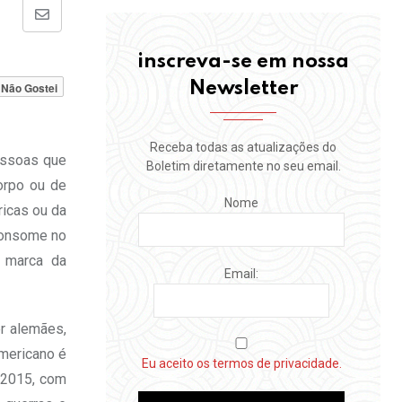
Share
via
inscreva-se em nossa
Email
Newsletter
Não Gostei
Receba todas as atualizações do
essoas que
Boletim diretamente no seu email.
orpo ou de
Nome
ricas ou da
consome no
a marca da
Email:
er alemães,
americano é
Eu aceito os termos de privacidade.
e 2015, com