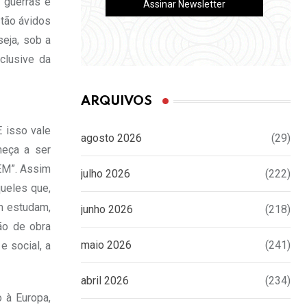
 guerras e
stão ávidos
seja, sob a
clusive da
ARQUIVOS
E isso vale
agosto 2026
(29)
meça a ser
NEM”. Assim
julho 2026
(222)
queles que,
m estudam,
junho 2026
(218)
ão de obra
maio 2026
(241)
e social, a
abril 2026
(234)
 à Europa,