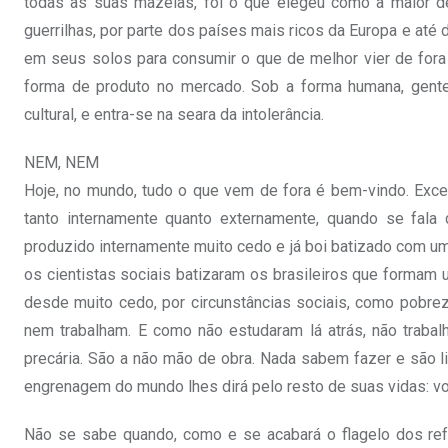
todas as suas mazelas, foi o que elegeu como a maior de
guerrilhas, por parte dos países mais ricos da Europa e até 
em seus solos para consumir o que de melhor vier de fora 
forma de produto no mercado. Sob a forma humana, gente, 
cultural, e entra-se na seara da intolerância.
NEM, NEM
Hoje, no mundo, tudo o que vem de fora é bem-vindo. Excet
tanto internamente quanto externamente, quando se fala 
produzido internamente muito cedo e já boi batizado com um
os cientistas sociais batizaram os brasileiros que formam 
desde muito cedo, por circunstâncias sociais, como pobre
nem trabalham. E como não estudaram lá atrás, não traba
precária. São a não mão de obra. Nada sabem fazer e são li
engrenagem do mundo lhes dirá pelo resto de suas vidas: vo
Não se sabe quando, como e se acabará o flagelo dos refu