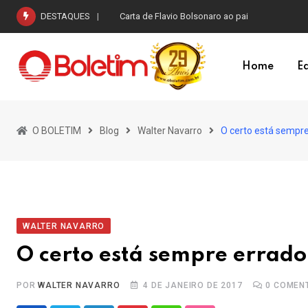
Skip
DESTAQUES
Acabou a química?
to
content
Home
Ed
O BOLETIM
Blog
Walter Navarro
O certo está sempr
WALTER NAVARRO
O certo está sempre errado
POR
WALTER NAVARRO
4 DE JANEIRO DE 2017
0
COMENT