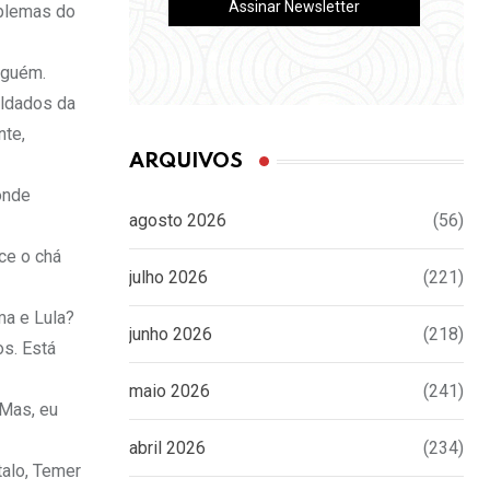
oblemas do
nguém.
oldados da
nte,
ARQUIVOS
onde
agosto 2026
(56)
ce o chá
julho 2026
(221)
ma e Lula?
junho 2026
(218)
s. Está
maio 2026
(241)
 Mas, eu
abril 2026
(234)
talo, Temer