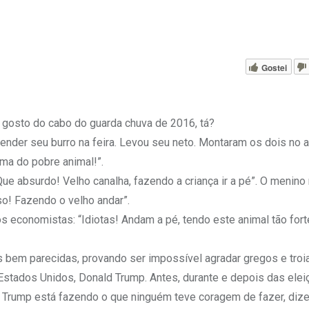
Gostei
 gosto do cabo do guarda chuva de 2016, tá?
vender seu burro na feira. Levou seu neto. Montaram os dois no 
ma do pobre animal!”.
e absurdo! Velho canalha, fazendo a criança ir a pé”. O menino
o! Fazendo o velho andar”.
s economistas: “Idiotas! Andam a pé, tendo este animal tão fort
s bem parecidas, provando ser impossível agradar gregos e troi
s Estados Unidos, Donald Trump. Antes, durante e depois das ele
. Trump está fazendo o que ninguém teve coragem de fazer, dizer 