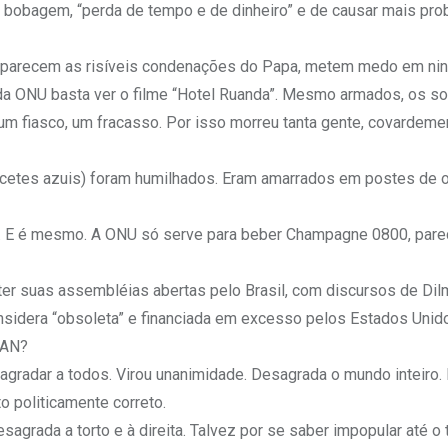
 bobagem, “perda de tempo e de dinheiro” e de causar mais pr
s parecem as risíveis condenações do Papa, metem medo em ni
 da ONU basta ver o filme “Hotel Ruanda”. Mesmo armados, os s
um fiasco, um fracasso. Por isso morreu tanta gente, covardeme
acetes azuis) foram humilhados. Eram amarrados em postes de 
r”. E é mesmo. A ONU só serve para beber Champagne 0800, pare
er suas assembléias abertas pelo Brasil, com discursos de Dil
sidera “obsoleta” e financiada em excesso pelos Estados Unido
TAN?
radar a todos. Virou unanimidade. Desagrada o mundo inteiro.
o politicamente correto.
grada a torto e à direita. Talvez por se saber impopular até o 