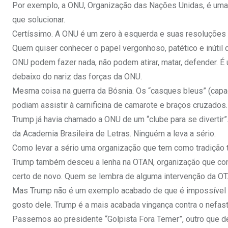
Por exemplo, a ONU, Organização das Nações Unidas, é uma
que solucionar.
Certíssimo. A ONU é um zero à esquerda e suas resoluçõe
Quem quiser conhecer o papel vergonhoso, patético e inútil
ONU podem fazer nada, não podem atirar, matar, defender. É 
debaixo do nariz das forças da ONU.
Mesma coisa na guerra da Bósnia. Os “casques bleus” (cap
podiam assistir à carnificina de camarote e braços cruzados.
Trump já havia chamado a ONU de um “clube para se diverti
da Academia Brasileira de Letras. Ninguém a leva a sério.
Como levar a sério uma organização que tem como tradição t
Trump também desceu a lenha na OTAN, organização que con
certo de novo. Quem se lembra de alguma intervenção da O
Mas Trump não é um exemplo acabado de que é impossível ag
gosto dele. Trump é a mais acabada vingança contra o nefast
Passemos ao presidente “Golpista Fora Temer”, outro que desa