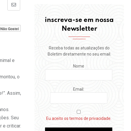
Share
via
inscreva-se em nossa
Email
Newsletter
Não Gostei
Receba todas as atualizações do
Boletim diretamente no seu email.
animal e
Nome
 montou, o
Email:
e!”. Assim,
anos.
ições. Seu
Eu aceito os termos de privacidade.
e criticar.