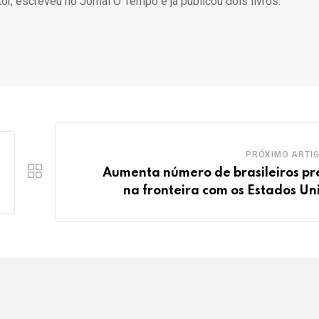
itor, escreveu no Jornal O Tempo e já publicou dois livros.
PRÓXIMO ARTI
Aumenta número de brasileiros pr
na fronteira com os Estados Un