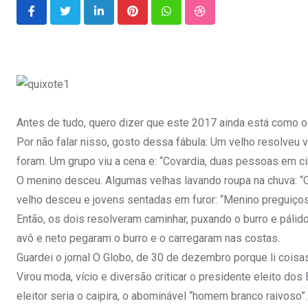
LinkedIn
Pinterest
Whatsapp
StumbleUpon
Antes de tudo, quero dizer que este 2017 ainda está como o
Por não falar nisso, gosto dessa fábula: Um velho resolveu 
foram. Um grupo viu a cena e: “Covardia, duas pessoas em ci
O menino desceu. Algumas velhas lavando roupa na chuva: “Qu
velho desceu e jovens sentadas em furor: “Menino preguiços
Então, os dois resolveram caminhar, puxando o burro e pálido
avô e neto pegaram o burro e o carregaram nas costas.
Guardei o jornal O Globo, de 30 de dezembro porque li coisa
Virou moda, vício e diversão criticar o presidente eleito do
eleitor seria o caipira, o abominável “homem branco raivoso”