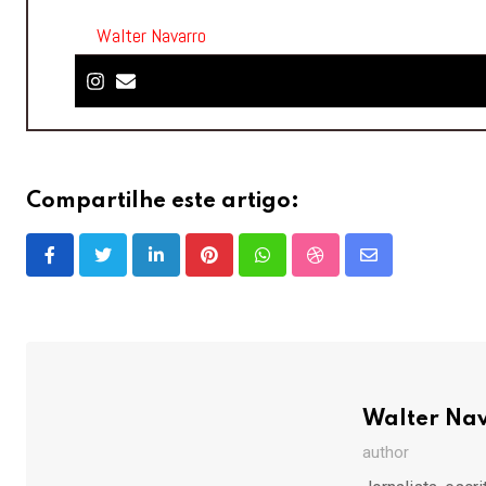
Walter Navarro
Compartilhe este artigo:
LinkedIn
Pinterest
Whatsapp
StumbleUpon
Share
via
Email
Walter Na
author