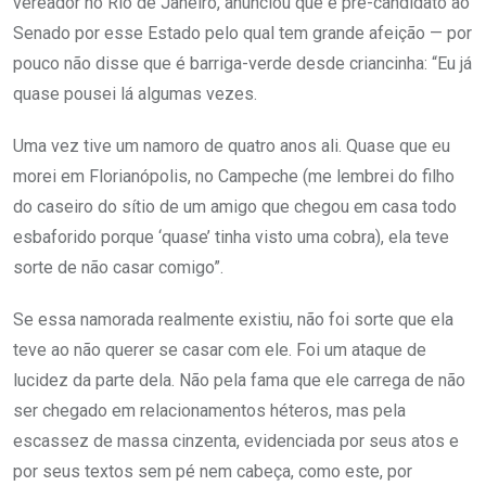
vereador no Rio de Janeiro, anunciou que é pré-candidato ao
Senado por esse Estado pelo qual tem grande afeição — por
pouco não disse que é barriga-verde desde criancinha: “Eu já
quase pousei lá algumas vezes.
Uma vez tive um namoro de quatro anos ali. Quase que eu
morei em Florianópolis, no Campeche (me lembrei do filho
do caseiro do sítio de um amigo que chegou em casa todo
esbaforido porque ‘quase’ tinha visto uma cobra), ela teve
sorte de não casar comigo”.
Se essa namorada realmente existiu, não foi sorte que ela
teve ao não querer se casar com ele. Foi um ataque de
lucidez da parte dela. Não pela fama que ele carrega de não
ser chegado em relacionamentos héteros, mas pela
escassez de massa cinzenta, evidenciada por seus atos e
por seus textos sem pé nem cabeça, como este, por