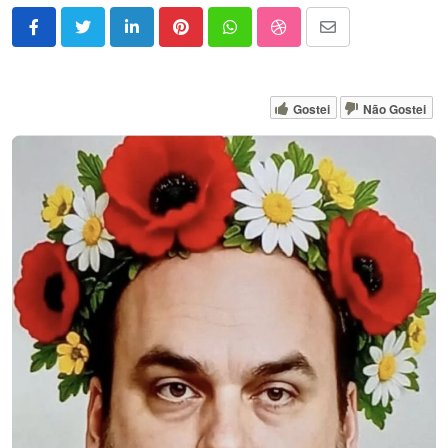
LinkedIn
Pinterest
Whatsapp
StumbleUpon
Share
via
Email
Gostei
Não Gostei