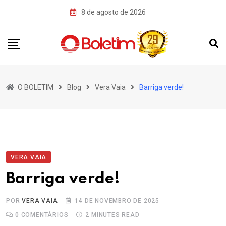
Skip
8 de agosto de 2026
to
content
O BOLETIM
Blog
Vera Vaia
Barriga verde!
VERA VAIA
Barriga verde!
POR
VERA VAIA
14 DE NOVEMBRO DE 2025
0
COMENTÁRIOS
2 MINUTES READ