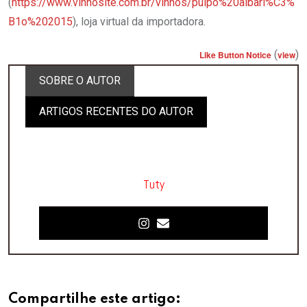
(
https://www.vinhosite.com.br/vinhos/pulpo%20albari%C3%
B1o%202015
), loja virtual da importadora.
(
)
Like Button Notice
view
SOBRE O AUTOR
ARTIGOS RECENTES DO AUTOR
Tuty
Compartilhe este artigo: