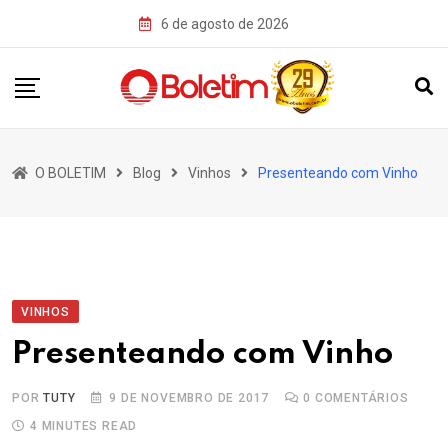
Skip
6 de agosto de 2026
to
content
O BOLETIM
Blog
Vinhos
Presenteando com Vinho
VINHOS
Presenteando com Vinho
POR
TUTY
9 DE NOVEMBRO DE 2017
0
COMENTÁRIOS
4 MINUTES READ