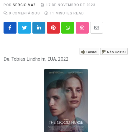
POR
SERGIO VAZ
17 DE NOVEMBRO DE 2023
0
COMENTÁRIOS
11 MINUTES READ
LinkedIn
Pinterest
Whatsapp
StumbleUpon
Share
via
Email
Gostei
Não Gostei
De: Tobias Lindholm, EUA, 2022