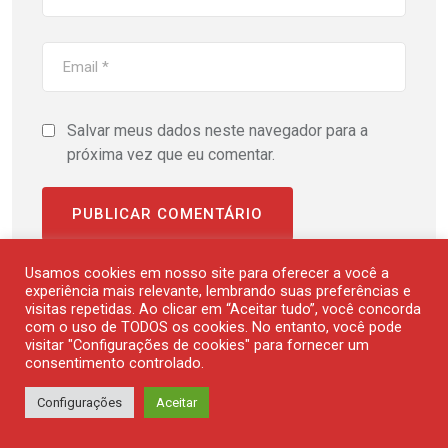
Salvar meus dados neste navegador para a
próxima vez que eu comentar.
Este site utiliza o Akismet para reduzir spam.
Saiba
Usamos cookies em nosso site para oferecer a você a
como seus dados em comentários são
experiência mais relevante, lembrando suas preferências e
visitas repetidas. Ao clicar em “Aceitar tudo”, você concorda
processados
.
com o uso de TODOS os cookies. No entanto, você pode
visitar "Configurações de cookies" para fornecer um
consentimento controlado.
Configurações
Aceitar
ARTIGOS RELACIONADOS