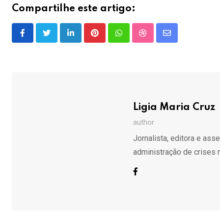
Compartilhe este artigo:
LinkedIn
Pinterest
Whatsapp
StumbleUpon
Share
via
Email
Ligia Maria Cruz
author
Jornalista, editora e ass
administração de crises 