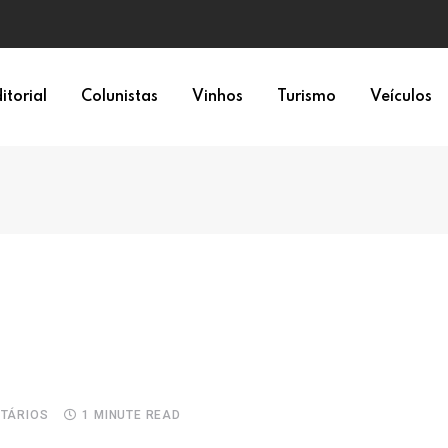
epresentação política
itorial
Colunistas
Vinhos
Turismo
Veículos
TÁRIOS
1 MINUTE READ