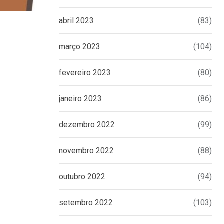
abril 2023
(83)
março 2023
(104)
LIGIA CRUZ
Um pouco de mim
fevereiro 2023
(80)
19 DE JULHO DE 2026
janeiro 2023
(86)
dezembro 2022
(99)
novembro 2022
(88)
outubro 2022
(94)
setembro 2022
(103)