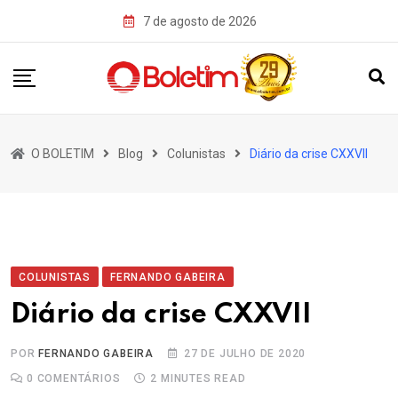
Skip
7 de agosto de 2026
to
content
O BOLETIM
Blog
Colunistas
Diário da crise CXXVII
COLUNISTAS
FERNANDO GABEIRA
Diário da crise CXXVII
POR
FERNANDO GABEIRA
27 DE JULHO DE 2020
0
COMENTÁRIOS
2 MINUTES READ