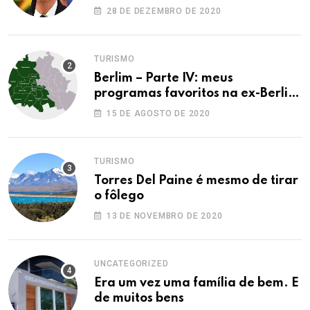
28 DE DEZEMBRO DE 2020
TURISMO
Berlim – Parte IV: meus
programas favoritos na ex-Berlim
Ocidental
15 DE AGOSTO DE 2020
TURISMO
Torres Del Paine é mesmo de tirar
o fôlego
13 DE NOVEMBRO DE 2020
UNCATEGORIZED
Era um vez uma família de bem. E
de muitos bens