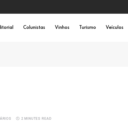
a 6×1
itorial
Colunistas
Vinhos
Turismo
Veículos
ÁRIOS
2 MINUTES READ