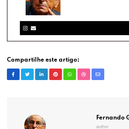
Compartilhe este artigo:
LinkedIn
Pinterest
Whatsapp
StumbleUpon
Share
via
Email
Fernando 
author