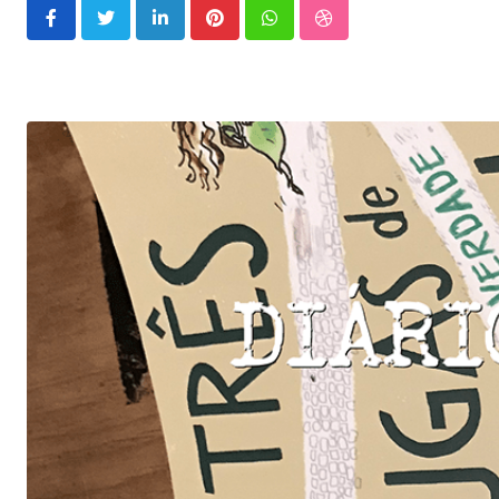
LinkedIn
Pinterest
Whatsapp
StumbleUpon