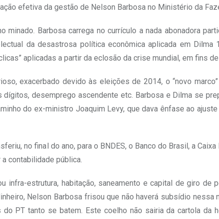
uração efetiva da gestão de Nelson Barbosa no Ministério da Faz
o minado. Barbosa carrega no currículo a nada abonadora parti
lectual da desastrosa política econômica aplicada em Dilma 1
licas” aplicadas a partir da eclosão da crise mundial, em fins d
rioso, exacerbado devido às eleições de 2014, o “novo marco”
is dígitos, desemprego ascendente etc. Barbosa e Dilma se pr
minho do ex-ministro Joaquim Levy, que dava ênfase ao ajuste 
nsferiu, no final do ano, para o BNDES, o Banco do Brasil, a Caix
 a contabilidade pública.
u infra-estrutura, habitação, saneamento e capital de giro de
nheiro, Nelson Barbosa frisou que não haverá subsídio nessa n
 do PT tanto se batem. Este coelho não sairia da cartola da 