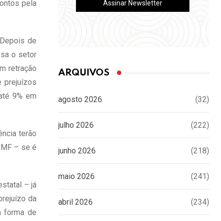
ontos pela
 “Depois de
ssa o setor
em retração
ARQUIVOS
 prejuízos
 até 9% em
agosto 2026
(32)
julho 2026
(222)
ncia terão
PMF – se é
junho 2026
(218)
maio 2026
(241)
statal – já
prejuízo da
abril 2026
(234)
m forma de