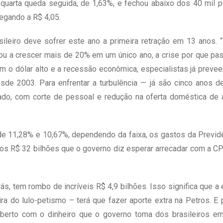
 quarta queda seguida, de 1,63%, e fechou abaixo dos 40 mil p
hegando a R$ 4,05.
sileiro deve sofrer este ano a primeira retração em 13 anos.
ou a crescer mais de 20% em um único ano, a crise por que pa
 o dólar alto e a recessão econômica, especialistas já preve
de 2003. Para enfrentar a turbulência — já são cinco anos de
ado, com corte de pessoal e redução na oferta doméstica de
 11,28% e 10,67%, dependendo da faixa, os gastos da Previdê
dos R$ 32 bilhões que o governo diz esperar arrecadar com a C
, tem rombo de incríveis R$ 4,9 bilhões. Isso significa que a e
a do lulo-petismo – terá que fazer aporte extra na Petros. E 
oberto com o dinheiro que o governo toma dos brasileiros e