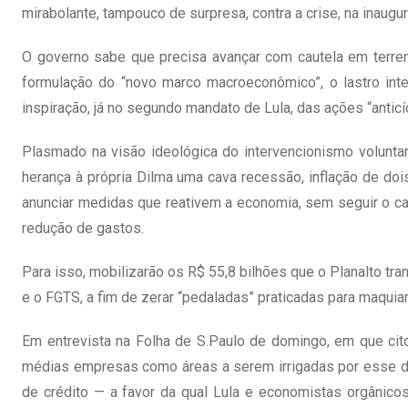
mirabolante, tampouco de surpresa, contra a crise, na inaug
O governo sabe que precisa avançar com cautela em terren
formulação do “novo marco macroeconômico”, o lastro inte
inspiração, já no segundo mandato de Lula, das ações “anticíc
Plasmado na visão ideológica do intervencionismo volunta
herança à própria Dilma uma cava recessão, inflação de do
anunciar medidas que reativem a economia, sem seguir o ca
redução de gastos.
Para isso, mobilizarão os R$ 55,8 bilhões que o Planalto tra
e o FGTS, a fim de zerar “pedaladas” praticadas para maquiar
Em entrevista na Folha de S.Paulo de domingo, em que cito
médias empresas como áreas a serem irrigadas por esse di
de crédito — a favor da qual Lula e economistas orgânicos