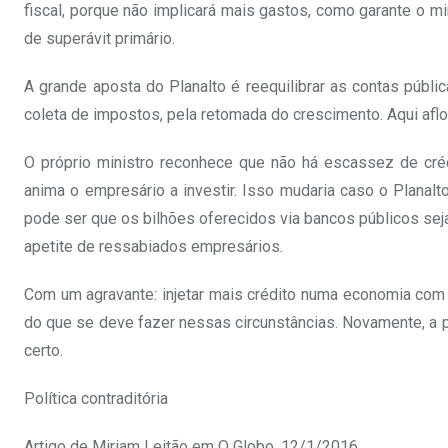
fiscal, porque não implicará mais gastos, como garante o m
de superávit primário.
A grande aposta do Planalto é reequilibrar as contas públ
coleta de impostos, pela retomada do crescimento. Aqui aflo
O próprio ministro reconhece que não há escassez de créd
anima o empresário a investir. Isso mudaria caso o Planalt
pode ser que os bilhões oferecidos via bancos públicos se
apetite de ressabiados empresários.
Com um agravante: injetar mais crédito numa economia com
do que se deve fazer nessas circunstâncias. Novamente, a pol
certo.
Política contraditória
Artigo de Miriam Leitão em O Globo, 12/1/2016