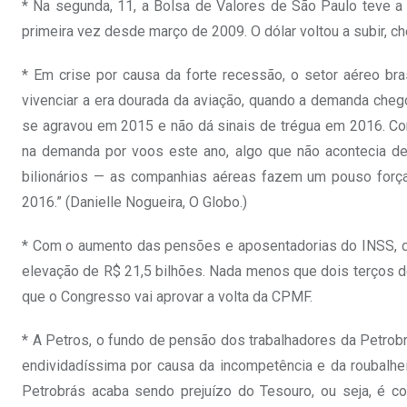
* Na segunda, 11, a Bolsa de Valores de São Paulo teve a
primeira vez desde março de 2009. O dólar voltou a subir, c
* Em crise por causa da forte recessão, o setor aéreo bra
vivenciar a era dourada da aviação, quando a demanda cheg
se agravou em 2015 e não dá sinais de trégua em 2016. Com
na demanda por voos este ano, algo que não acontecia des
bilionários — as companhias aéreas fazem um pouso forç
2016.” (Danielle Nogueira, O Globo.)
* Com o aumento das pensões e aposentadorias do INSS, de
elevação de R$ 21,5 bilhões. Nada menos que dois terços 
que o Congresso vai aprovar a volta da CPMF.
* A Petros, o fundo de pensão dos trabalhadores da Petrobrás
endividadíssima por causa da incompetência e da roubalheir
Petrobrás acaba sendo prejuízo do Tesouro, ou seja, é c