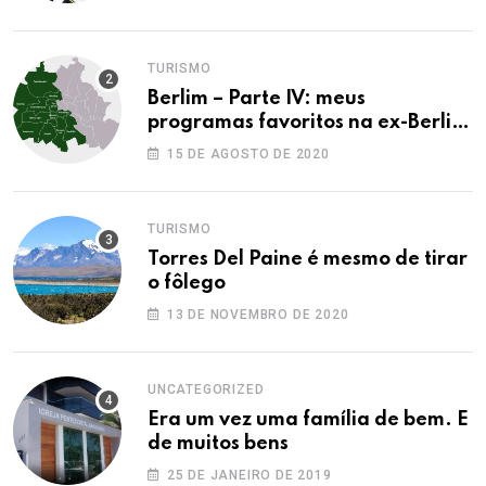
TURISMO
Berlim – Parte IV: meus
programas favoritos na ex-Berlim
Ocidental
15 DE AGOSTO DE 2020
TURISMO
Torres Del Paine é mesmo de tirar
o fôlego
13 DE NOVEMBRO DE 2020
UNCATEGORIZED
Era um vez uma família de bem. E
de muitos bens
25 DE JANEIRO DE 2019