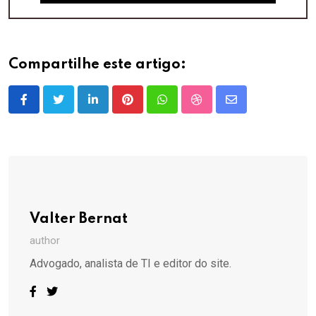
Compartilhe este artigo:
LinkedIn
Pinterest
Whatsapp
StumbleUpon
Share
via
Email
Valter Bernat
author
Advogado, analista de TI e editor do site.