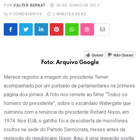
POR
VALTER BERNAT
30 DE JUNHO DE 2017
0
COMENTÁRIOS
2 MINUTES READ
LinkedIn
Pinterest
Whatsapp
StumbleUpon
Share
via
Email
Gostei
Não Gostei
Foto: Arquivo Google
Merece registro a imagem do presidente Temer
acompanhado por um punhado de parlamentares na primeira
página dos jornais. A foto nos remete ao filme “Todos os
homens do presidente”, sobre o escândalo Watergate que
culminou com a renúncia do presidente Richard Nixon, em
1974. Nos EUA, o gatilho foi a descoberta de microfones
ocultos na sede do Partido Democrata, meses antes da
reeleição do republicano Nixon. Aqui, é uma gravação oculta