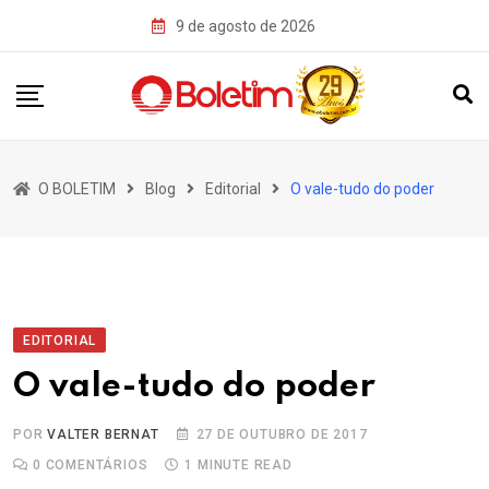
Skip
9 de agosto de 2026
to
content
O BOLETIM
Blog
Editorial
O vale-tudo do poder
EDITORIAL
O vale-tudo do poder
POR
VALTER BERNAT
27 DE OUTUBRO DE 2017
0
COMENTÁRIOS
1 MINUTE READ