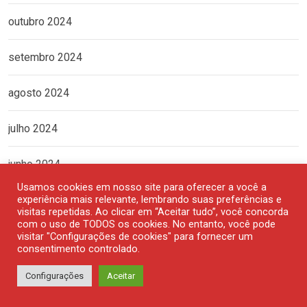
outubro 2024
setembro 2024
agosto 2024
julho 2024
junho 2024
Usamos cookies em nosso site para oferecer a você a
maio 2024
experiência mais relevante, lembrando suas preferências e
visitas repetidas. Ao clicar em “Aceitar tudo”, você concorda
com o uso de TODOS os cookies. No entanto, você pode
abril 2024
visitar "Configurações de cookies" para fornecer um
consentimento controlado.
março 2024
Configurações
Aceitar
fevereiro 2024