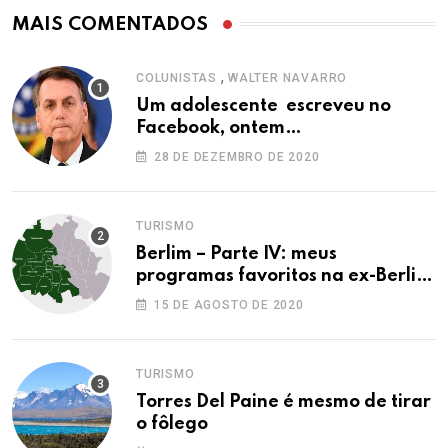
MAIS COMENTADOS
,
COLUNISTAS
WALTER NAVARRO
Um adolescente escreveu no
Facebook, ontem…
28 DE DEZEMBRO DE 2020
TURISMO
Berlim – Parte IV: meus
programas favoritos na ex-Berlim
Ocidental
15 DE AGOSTO DE 2020
TURISMO
Torres Del Paine é mesmo de tirar
o fôlego