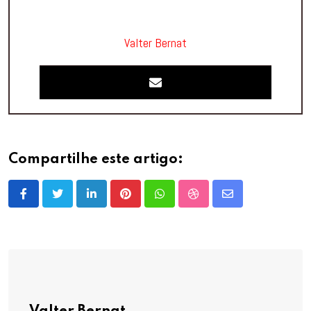
Valter Bernat
Compartilhe este artigo:
LinkedIn
Pinterest
Whatsapp
StumbleUpon
Share
via
Email