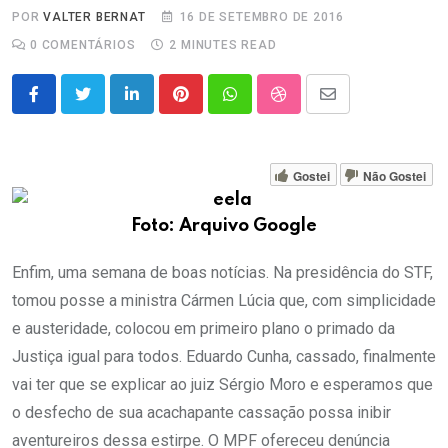
POR
VALTER BERNAT
16 DE SETEMBRO DE 2016
0
COMENTÁRIOS
2 MINUTES READ
LinkedIn
Pinterest
Whatsapp
StumbleUpon
Share
via
Email
Gostei
Não Gostei
Foto: Arquivo Google
Enfim, uma semana de boas notícias. Na presidência do STF,
tomou posse a ministra Cármen Lúcia que, com simplicidade
e austeridade, colocou em primeiro plano o primado da
Justiça igual para todos. Eduardo Cunha, cassado, finalmente
vai ter que se explicar ao juiz Sérgio Moro e esperamos que
o desfecho de sua acachapante cassação possa inibir
aventureiros dessa estirpe. O MPF ofereceu denúncia