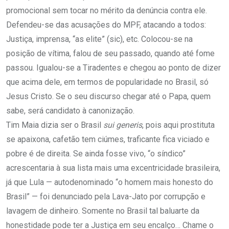
promocional sem tocar no mérito da denúncia contra ele.
Defendeu-se das acusações do MPF, atacando a todos:
Justiça, imprensa, “as elite” (sic), etc. Colocou-se na
posição de vítima, falou de seu passado, quando até fome
passou. Igualou-se a Tiradentes e chegou ao ponto de dizer
que acima dele, em termos de popularidade no Brasil, só
Jesus Cristo. Se o seu discurso chegar até o Papa, quem
sabe, será candidato à canonização.
Tim Maia dizia ser o Brasil
sui generis
, pois aqui prostituta
se apaixona, cafetão tem ciúmes, traficante fica viciado e
pobre é de direita. Se ainda fosse vivo, “o síndico”
acrescentaria à sua lista mais uma excentricidade brasileira,
já que Lula — autodenominado “o homem mais honesto do
Brasil” — foi denunciado pela Lava-Jato por corrupção e
lavagem de dinheiro. Somente no Brasil tal baluarte da
honestidade pode ter a Justiça em seu encalço… Chame o