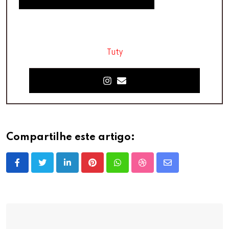
Tuty
Compartilhe este artigo:
LinkedIn
Pinterest
Whatsapp
StumbleUpon
Share
via
Email