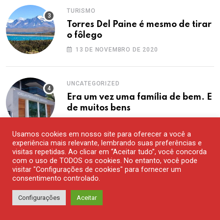
TURISMO
Torres Del Paine é mesmo de tirar
o fôlego
13 DE NOVEMBRO DE 2020
UNCATEGORIZED
Era um vez uma família de bem. E
de muitos bens
25 DE JANEIRO DE 2019
Usamos cookies em nosso site para oferecer a você a
experiência mais relevante, lembrando suas preferências e
Archives
visitas repetidas. Ao clicar em “Aceitar tudo”, você concorda
com o uso de TODOS os cookies. No entanto, você pode
visitar "Configurações de cookies" para fornecer um
consentimento controlado.
agosto 2026
Configurações
Aceitar
julho 2026