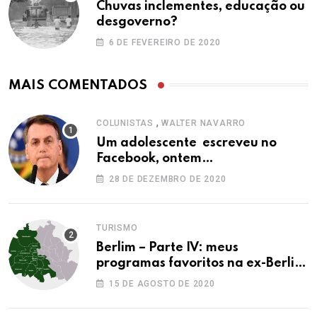
Chuvas inclementes, educação ou
desgoverno?
6 DE FEVEREIRO DE 2020
MAIS COMENTADOS
,
COLUNISTAS
WALTER NAVARRO
Um adolescente escreveu no
Facebook, ontem…
28 DE DEZEMBRO DE 2020
TURISMO
Berlim – Parte IV: meus
programas favoritos na ex-Berlim
Ocidental
15 DE AGOSTO DE 2020