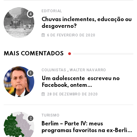
EDITORIAL
Chuvas inclementes, educação ou
desgoverno?
6 DE FEVEREIRO DE 2020
MAIS COMENTADOS
,
COLUNISTAS
WALTER NAVARRO
Um adolescente escreveu no
Facebook, ontem…
28 DE DEZEMBRO DE 2020
TURISMO
Berlim – Parte IV: meus
programas favoritos na ex-Berlim