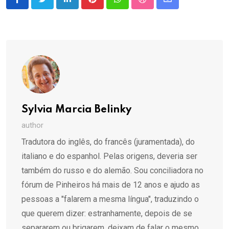
LinkedIn
Pinterest
Whatsapp
StumbleUpon
Share
via
Email
Sylvia Marcia Belinky
author
Tradutora do inglês, do francês (juramentada), do
italiano e do espanhol. Pelas origens, deveria ser
também do russo e do alemão. Sou conciliadora no
fórum de Pinheiros há mais de 12 anos e ajudo as
pessoas a "falarem a mesma língua", traduzindo o
que querem dizer: estranhamente, depois de se
separarem ou brigarem, deixam de falar o mesmo