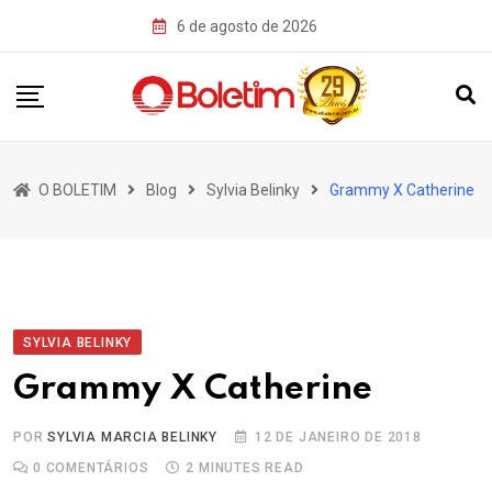
Skip
6 de agosto de 2026
to
content
O BOLETIM
Blog
Sylvia Belinky
Grammy X Catherine
SYLVIA BELINKY
Grammy X Catherine
POR
SYLVIA MARCIA BELINKY
12 DE JANEIRO DE 2018
0
COMENTÁRIOS
2 MINUTES READ