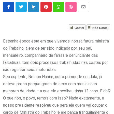
LinkedIn
Pinterest
Whatsapp
StumbleUpon
Share
via
Email
Gostei
Não Gostei
Estranha época esta em que vivemos; nossa futura ministra
do Trabalho, além de ter sido indicada por seu pai,
mensaleiro, companheiro de farras e denunciante das
falcatruas, tem dois processos trabalhistas nas costas por
não registrar seus motoristas.
Seu suplente, Nelson Nahim, outro primor de conduta, já
esteve preso porque gosta de sexo com menininhas
menores de idade – a que ele escolheu tinha 12 anos. E daí?
O que nós, o povo, temos com isso? Nada exatamente, e
nosso presidente resolveu que será ela quem vai ocupar o
cargo de Ministra do Trabalho: e ele banca tranquilamente o