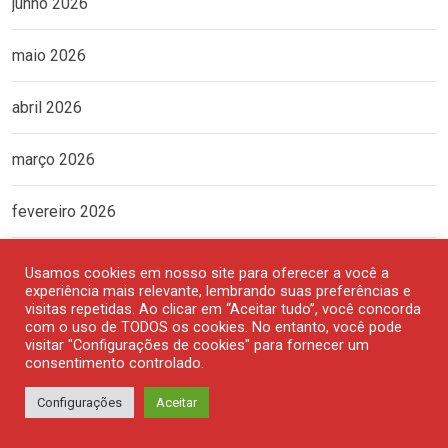
junho 2026
maio 2026
abril 2026
março 2026
fevereiro 2026
janeiro 2026
Usamos cookies em nosso site para oferecer a você a
experiência mais relevante, lembrando suas preferências e
visitas repetidas. Ao clicar em “Aceitar tudo”, você concorda
dezembro 2025
com o uso de TODOS os cookies. No entanto, você pode
visitar "Configurações de cookies" para fornecer um
consentimento controlado.
novembro 2025
Configurações
Aceitar
outubro 2025