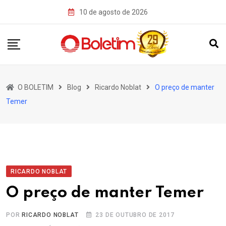
Skip
10 de agosto de 2026
to
content
O BOLETIM
Blog
Ricardo Noblat
O preço de manter
Temer
RICARDO NOBLAT
O preço de manter Temer
POR
RICARDO NOBLAT
23 DE OUTUBRO DE 2017