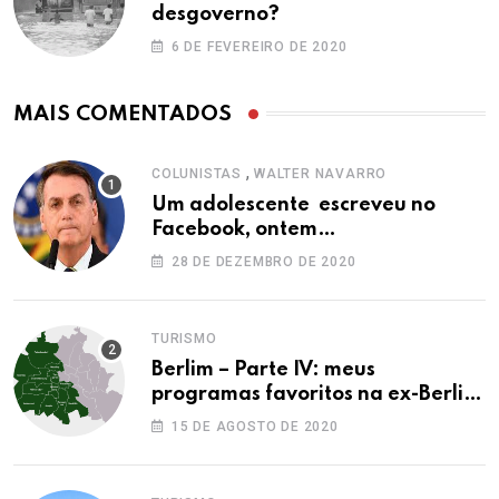
desgoverno?
6 DE FEVEREIRO DE 2020
MAIS COMENTADOS
,
COLUNISTAS
WALTER NAVARRO
Um adolescente escreveu no
Facebook, ontem…
28 DE DEZEMBRO DE 2020
TURISMO
Berlim – Parte IV: meus
programas favoritos na ex-Berlim
Ocidental
15 DE AGOSTO DE 2020