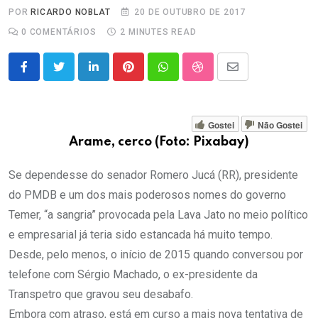
POR
RICARDO NOBLAT
20 DE OUTUBRO DE 2017
0
COMENTÁRIOS
2 MINUTES READ
LinkedIn
Pinterest
Whatsapp
StumbleUpon
Share
via
Email
Gostei
Não Gostei
Arame, cerco (Foto: Pixabay)
Se dependesse do senador Romero Jucá (RR), presidente
do PMDB e um dos mais poderosos nomes do governo
Temer, “a sangria” provocada pela Lava Jato no meio político
e empresarial já teria sido estancada há muito tempo.
Desde, pelo menos, o início de 2015 quando conversou por
telefone com Sérgio Machado, o ex-presidente da
Transpetro que gravou seu desabafo.
Embora com atraso, está em curso a mais nova tentativa de