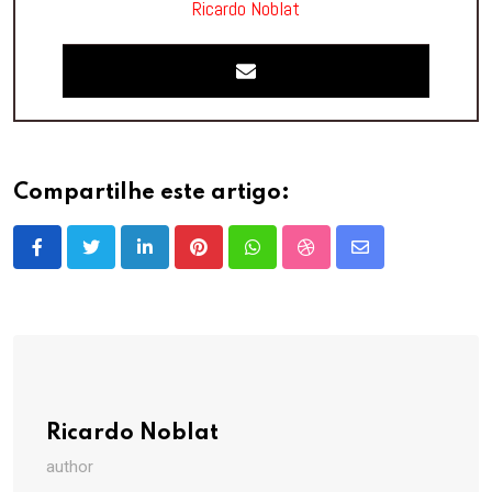
Ricardo Noblat
Compartilhe este artigo:
LinkedIn
Pinterest
Whatsapp
StumbleUpon
Share
via
Email
Ricardo Noblat
author