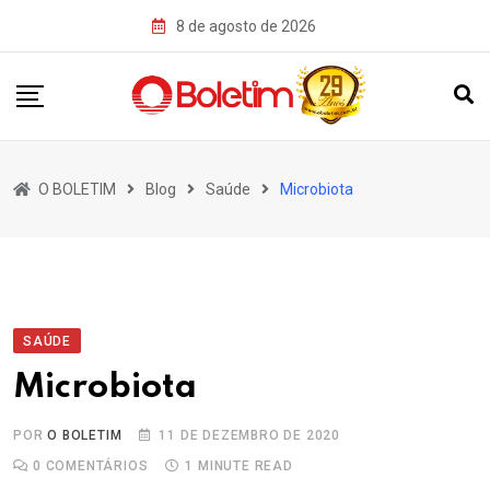
Skip
8 de agosto de 2026
to
content
O BOLETIM
Blog
Saúde
Microbiota
SAÚDE
Microbiota
POR
O BOLETIM
11 DE DEZEMBRO DE 2020
0
COMENTÁRIOS
1 MINUTE READ