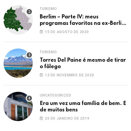
TURISMO
Berlim – Parte IV: meus
programas favoritos na ex-Berlim
Ocidental
15 DE AGOSTO DE 2020
TURISMO
Torres Del Paine é mesmo de tirar
o fôlego
13 DE NOVEMBRO DE 2020
UNCATEGORIZED
Era um vez uma família de bem. E
de muitos bens
25 DE JANEIRO DE 2019