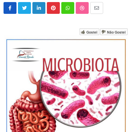
LinkedIn
Pinterest
Whatsapp
StumbleUpon
Share
via
Email
Gostei
Não Gostei