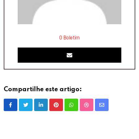
O Boletim
Compartilhe este artigo:
LinkedIn
Pinterest
Whatsapp
StumbleUpon
Share
via
Email