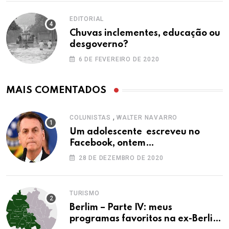
EDITORIAL
Chuvas inclementes, educação ou
desgoverno?
6 DE FEVEREIRO DE 2020
MAIS COMENTADOS
,
COLUNISTAS
WALTER NAVARRO
Um adolescente escreveu no
Facebook, ontem…
28 DE DEZEMBRO DE 2020
TURISMO
Berlim – Parte IV: meus
programas favoritos na ex-Berlim