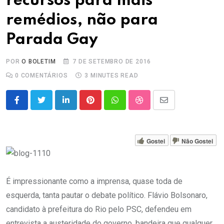
recursos para mais
remédios, não para
Parada Gay
POR
O BOLETIM
7 DE SETEMBRO DE 2016
0
COMENTÁRIOS
3 MINUTES READ
LinkedIn
Pinterest
Whatsapp
StumbleUpon
Share
via
Email
Gostei
Não Gostei
É impressionante como a imprensa, quase toda de
esquerda, tanta pautar o debate político. Flávio Bolsonaro,
candidato à prefeitura do Rio pelo PSC, defendeu em
entrevista a austeridade do governo, bandeira que qualquer