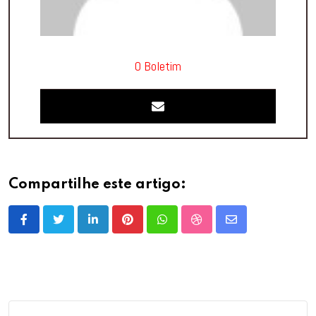
O Boletim
Compartilhe este artigo:
LinkedIn
Pinterest
Whatsapp
StumbleUpon
Share
via
Email