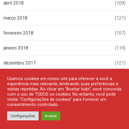
abril 2018
(109)
março 2018
(121)
fevereiro 2018
(107)
janeiro 2018
(119)
dezembro 2017
(121)
novembro 2017
(109)
Usamos cookies em nosso site para oferecer a você a
experiência mais relevante, lembrando suas preferências e
visitas repetidas. Ao clicar em “Aceitar tudo”, você concorda
outubro 2017
(107)
com o uso de TODOS os cookies. No entanto, você pode
visitar "Configurações de cookies" para fornecer um
consentimento controlado.
setembro 2017
(111)
Configurações
Aceitar
agosto 2017
(116)