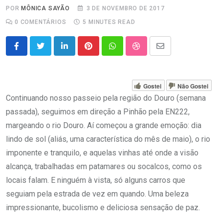
POR
MÔNICA SAYÃO
3 DE NOVEMBRO DE 2017
0
COMENTÁRIOS
5 MINUTES READ
LinkedIn
Pinterest
Whatsapp
StumbleUpon
Share
via
Email
Gostei
Não Gostei
Continuando nosso passeio pela região do Douro (semana
passada), seguimos em direção a Pinhão pela EN222,
margeando o rio Douro. Aí começou a grande emoção: dia
lindo de sol (aliás, uma característica do mês de maio), o rio
imponente e tranquilo, e aquelas vinhas até onde a visão
alcança, trabalhadas em patamares ou socalcos, como os
locais falam. E ninguém à vista, só alguns carros que
seguiam pela estrada de vez em quando. Uma beleza
impressionante, bucolismo e deliciosa sensação de paz.