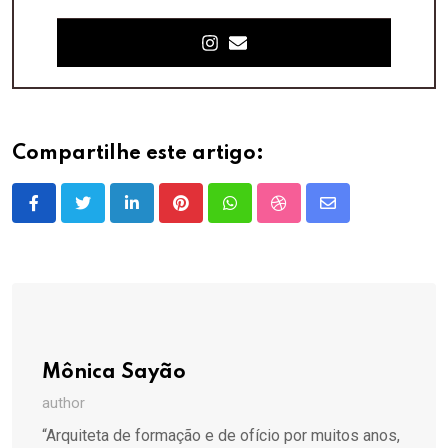
Compartilhe este artigo:
LinkedIn
Pinterest
Whatsapp
StumbleUpon
Share
via
Email
Mônica Sayão
author
“Arquiteta de formação e de ofício por muitos anos,