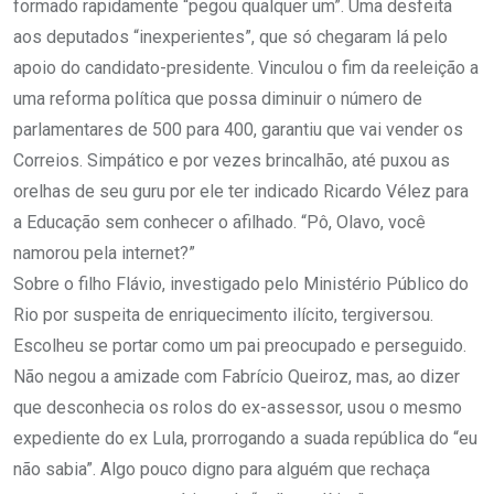
formado rapidamente “pegou qualquer um”. Uma desfeita
aos deputados “inexperientes”, que só chegaram lá pelo
apoio do candidato-presidente. Vinculou o fim da reeleição a
uma reforma política que possa diminuir o número de
parlamentares de 500 para 400, garantiu que vai vender os
Correios. Simpático e por vezes brincalhão, até puxou as
orelhas de seu guru por ele ter indicado Ricardo Vélez para
a Educação sem conhecer o afilhado. “Pô, Olavo, você
namorou pela internet?”
Sobre o filho Flávio, investigado pelo Ministério Público do
Rio por suspeita de enriquecimento ilícito, tergiversou.
Escolheu se portar como um pai preocupado e perseguido.
Não negou a amizade com Fabrício Queiroz, mas, ao dizer
que desconhecia os rolos do ex-assessor, usou o mesmo
expediente do ex Lula, prorrogando a suada república do “eu
não sabia”. Algo pouco digno para alguém que rechaça