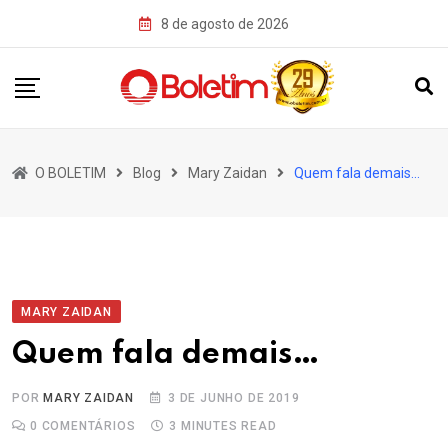
Skip
8 de agosto de 2026
to
content
O BOLETIM
Blog
Mary Zaidan
Quem fala demais…
MARY ZAIDAN
Quem fala demais…
POR
MARY ZAIDAN
3 DE JUNHO DE 2019
0
COMENTÁRIOS
3 MINUTES READ