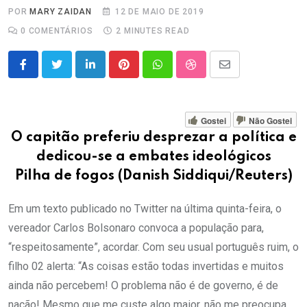
POR
MARY ZAIDAN
12 DE MAIO DE 2019
0
COMENTÁRIOS
2 MINUTES READ
LinkedIn
Pinterest
Whatsapp
StumbleUpon
Share
via
Email
Gostei
Não Gostei
O capitão preferiu desprezar a política e
dedicou-se a embates ideológicos
Pilha de fogos (Danish Siddiqui/Reuters)
Em um texto publicado no Twitter na última quinta-feira, o
vereador Carlos Bolsonaro convoca a população para,
“respeitosamente”, acordar. Com seu usual português ruim, o
filho 02 alerta: “As coisas estão todas invertidas e muitos
ainda não percebem! O problema não é de governo, é de
nação! Mesmo que me custe algo maior, não me preocupa