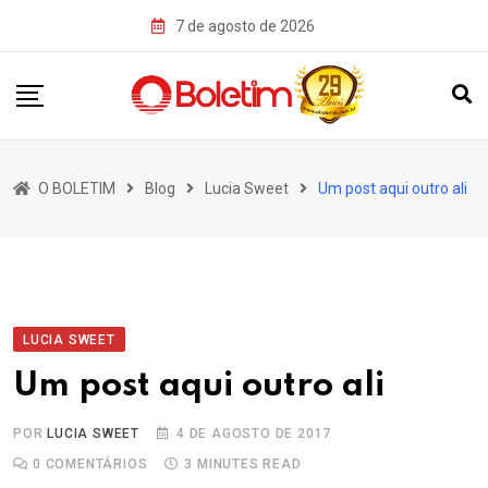
Skip
7 de agosto de 2026
to
content
O BOLETIM
Blog
Lucia Sweet
Um post aqui outro ali
LUCIA SWEET
Um post aqui outro ali
POR
LUCIA SWEET
4 DE AGOSTO DE 2017
0
COMENTÁRIOS
3 MINUTES READ