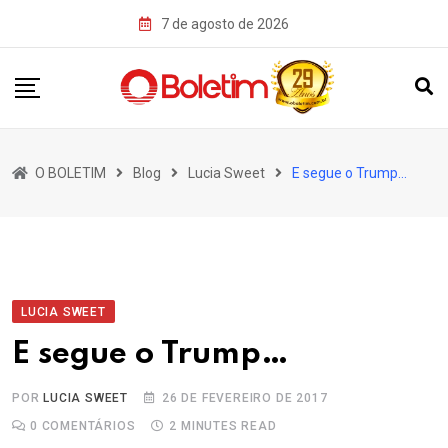
Skip
7 de agosto de 2026
to
content
O BOLETIM
Blog
Lucia Sweet
E segue o Trump…
LUCIA SWEET
E segue o Trump…
POR
LUCIA SWEET
26 DE FEVEREIRO DE 2017
0
COMENTÁRIOS
2 MINUTES READ