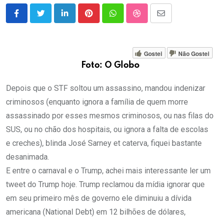
LinkedIn
Pinterest
Whatsapp
StumbleUpon
Share
via
Email
Gostei
Não Gostei
Foto: O Globo
Depois que o STF soltou um assassino, mandou indenizar
criminosos (enquanto ignora a família de quem morre
assassinado por esses mesmos criminosos, ou nas filas do
SUS, ou no chão dos hospitais, ou ignora a falta de escolas
e creches), blinda José Sarney et caterva, fiquei bastante
desanimada.
E entre o carnaval e o Trump, achei mais interessante ler um
tweet do Trump hoje. Trump reclamou da mídia ignorar que
em seu primeiro mês de governo ele diminuiu a dívida
americana (National Debt) em 12 bilhões de dólares,