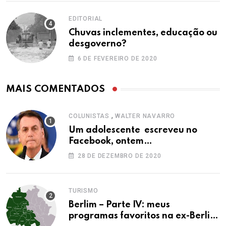
EDITORIAL
Chuvas inclementes, educação ou
desgoverno?
6 DE FEVEREIRO DE 2020
MAIS COMENTADOS
,
COLUNISTAS
WALTER NAVARRO
Um adolescente escreveu no
Facebook, ontem…
28 DE DEZEMBRO DE 2020
TURISMO
Berlim – Parte IV: meus
programas favoritos na ex-Berlim