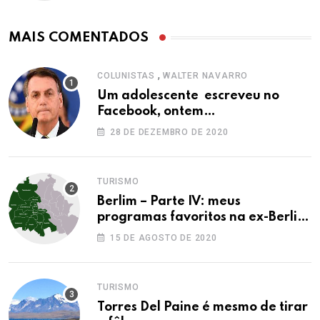
MAIS COMENTADOS
,
COLUNISTAS
WALTER NAVARRO
Um adolescente escreveu no
Facebook, ontem…
28 DE DEZEMBRO DE 2020
TURISMO
Berlim – Parte IV: meus
programas favoritos na ex-Berlim
Ocidental
15 DE AGOSTO DE 2020
TURISMO
Torres Del Paine é mesmo de tirar