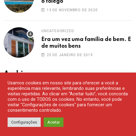
o fôlego
13 DE NOVEMBRO DE 2020
UNCATEGORIZED
Era um vez uma família de bem. E
de muitos bens
25 DE JANEIRO DE 2019
Archives
Usamos cookies em nosso site para oferecer a você a
experiência mais relevante, lembrando suas preferências e
agosto 2026
visitas repetidas. Ao clicar em “Aceitar tudo”, você concorda
com o uso de TODOS os cookies. No entanto, você pode
visitar "Configurações de cookies" para fornecer um
julho 2026
consentimento controlado.
junho 2026
Configurações
Aceitar