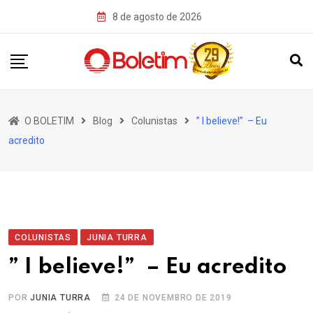
Skip
8 de agosto de 2026
to
content
O BOLETIM
Blog
Colunistas
” I believe!” – Eu
acredito
COLUNISTAS
JUNIA TURRA
” I believe!” – Eu acredito
POR
JUNIA TURRA
24 DE NOVEMBRO DE 2019