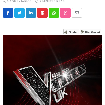
0
COMENTÁRIOS
2 MINUTES READ
LinkedIn
Pinterest
Whatsapp
StumbleUpon
Share
via
Email
Gostei
Não Gostei