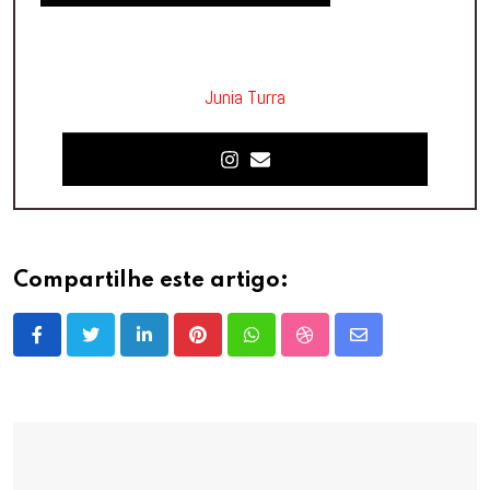
Junia Turra
Compartilhe este artigo:
LinkedIn
Pinterest
Whatsapp
StumbleUpon
Share
via
Email