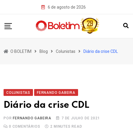
Skip
6 de agosto de 2026
to
content
O BOLETIM
Blog
Colunistas
Diário da crise CDL
COLUNISTAS
FERNANDO GABEIRA
Diário da crise CDL
POR
FERNANDO GABEIRA
7 DE JULHO DE 2021
0
COMENTÁRIOS
2 MINUTES READ