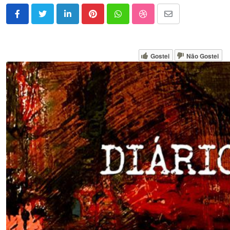
LinkedIn
Pinterest
Whatsapp
StumbleUpon
Share
via
Email
Gostei
Não Gostei