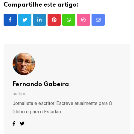
Compartilhe este artigo:
LinkedIn
Pinterest
Whatsapp
StumbleUpon
Share
via
Email
Fernando Gabeira
author
Jornalista e escritor. Escreve atualmente para O
Globo e para o Estadão.