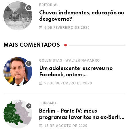
EDITORIAL
Chuvas inclementes, educação ou
desgoverno?
6 DE FEVEREIRO DE 2020
MAIS COMENTADOS
,
COLUNISTAS
WALTER NAVARRO
Um adolescente escreveu no
Facebook, ontem…
28 DE DEZEMBRO DE 2020
TURISMO
Berlim – Parte IV: meus
programas favoritos na ex-Berlim
Ocidental
15 DE AGOSTO DE 2020