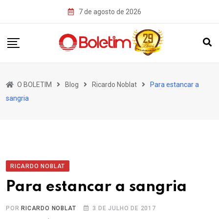
Skip
7 de agosto de 2026
to
content
O BOLETIM
Blog
Ricardo Noblat
Para estancar a
sangria
RICARDO NOBLAT
Para estancar a sangria
POR
RICARDO NOBLAT
3 DE JULHO DE 2017