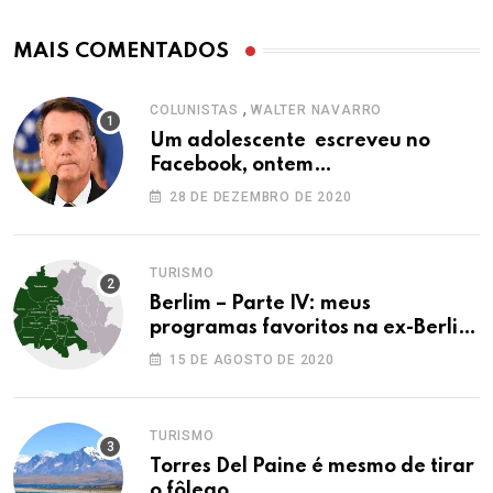
MAIS COMENTADOS
,
COLUNISTAS
WALTER NAVARRO
Um adolescente escreveu no
Facebook, ontem…
28 DE DEZEMBRO DE 2020
TURISMO
Berlim – Parte IV: meus
programas favoritos na ex-Berlim
Ocidental
15 DE AGOSTO DE 2020
TURISMO
Torres Del Paine é mesmo de tirar
o fôlego