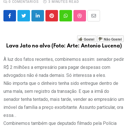
0
COMENTÁRIOS
3 MINUTES READ
LinkedIn
Pinterest
Whatsapp
StumbleUpon
Share
via
Email
Gostei
Não Gostei
Lava Jato no alvo (Foto: Arte: Antonio Lucena)
À luz dos fatos recentes, combinemos assim: senador pedir
R$ 2 milhões a empresário para pagar despesas com
advogados não é nada demais. Só interessa a eles.
Não importa que o dinheiro tenha sido entregue dentro de
uma mala, sem registro da transação. E que a irmã do
senador tenha tentado, mais tarde, vender ao empresário um
imóvel da família a preço exorbitante. Assunto particular, ora
essa…
Combinemos também que deputado filmado pela Polícia