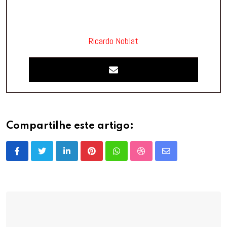
Ricardo Noblat
Compartilhe este artigo:
LinkedIn
Pinterest
Whatsapp
StumbleUpon
Share
via
Email