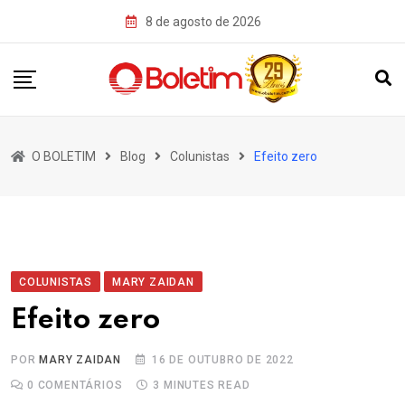
Skip
8 de agosto de 2026
to
content
O BOLETIM
Blog
Colunistas
Efeito zero
COLUNISTAS
MARY ZAIDAN
Efeito zero
POR
MARY ZAIDAN
16 DE OUTUBRO DE 2022
0
COMENTÁRIOS
3 MINUTES READ