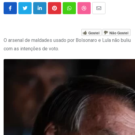
LinkedIn
Pinterest
Whatsapp
StumbleUpon
Share
via
Email
Gostei
Não Gostei
O arsenal de maldades usado por Bolsonaro e Lula não buliu
com as intenções de voto.