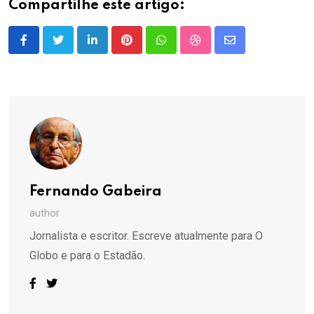
Compartilhe este artigo:
LinkedIn
Pinterest
Whatsapp
StumbleUpon
Share
via
Email
Fernando Gabeira
author
Jornalista e escritor. Escreve atualmente para O
Globo e para o Estadão.