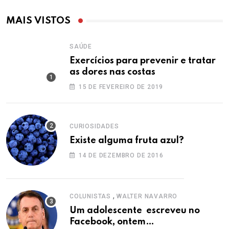
MAIS VISTOS
SAÚDE
Exercícios para prevenir e tratar
as dores nas costas
15 DE FEVEREIRO DE 2019
CURIOSIDADES
Existe alguma fruta azul?
14 DE DEZEMBRO DE 2016
,
COLUNISTAS
WALTER NAVARRO
Um adolescente escreveu no
Facebook, ontem…