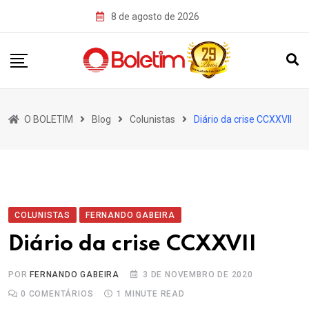
Skip
8 de agosto de 2026
to
content
O BOLETIM
Blog
Colunistas
Diário da crise CCXXVII
COLUNISTAS
FERNANDO GABEIRA
Diário da crise CCXXVII
POR
FERNANDO GABEIRA
3 DE NOVEMBRO DE 2020
0
COMENTÁRIOS
1 MINUTE READ