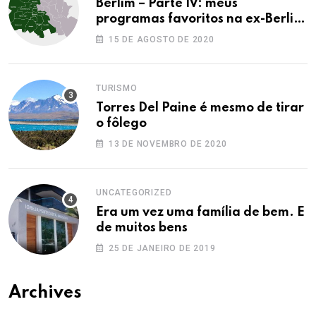
Berlim – Parte IV: meus
programas favoritos na ex-Berlim
Ocidental
15 DE AGOSTO DE 2020
TURISMO
Torres Del Paine é mesmo de tirar
o fôlego
13 DE NOVEMBRO DE 2020
UNCATEGORIZED
Era um vez uma família de bem. E
de muitos bens
25 DE JANEIRO DE 2019
Archives