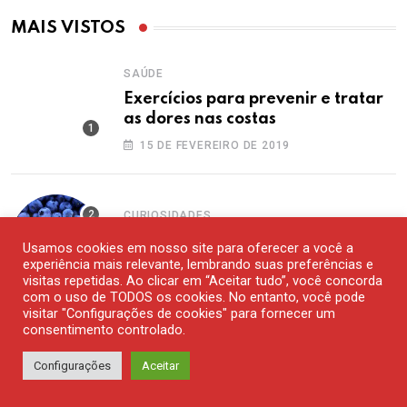
MAIS VISTOS
SAÚDE
Exercícios para prevenir e tratar
as dores nas costas
15 DE FEVEREIRO DE 2019
CURIOSIDADES
Existe alguma fruta azul?
Usamos cookies em nosso site para oferecer a você a
experiência mais relevante, lembrando suas preferências e
14 DE DEZEMBRO DE 2016
visitas repetidas. Ao clicar em “Aceitar tudo”, você concorda
com o uso de TODOS os cookies. No entanto, você pode
visitar "Configurações de cookies" para fornecer um
consentimento controlado.
,
COLUNISTAS
WALTER NAVARRO
Um adolescente escreveu no
Configurações
Aceitar
Facebook, ontem…