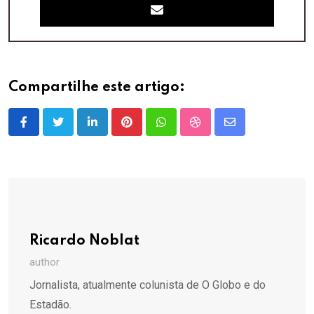
Compartilhe este artigo:
LinkedIn
Pinterest
Whatsapp
StumbleUpon
Share
via
Email
Ricardo Noblat
author
Jornalista, atualmente colunista de O Globo e do
Estadão.