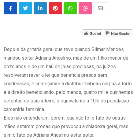
LinkedIn
Pinterest
Whatsapp
StumbleUpon
Share
via
Email
Gostei
Não Gostei
Depois da gritaria geral que teve quando Gilmar Mendes
mandou soltar Adriana Ancelmo, mãe de um filho menor de
doze anos e de um baú de jóias preciosas, os juízes
resolveram rever a lei que beneficia presas sem
condenação, e começaram a distribuir habeas corpus a torto
e a direito beneficiando, pelo menos, quatro mil e quinhentas
detentas do país inteiro, o equivalente a 10% da população
carcerária feminina.
Eles não entenderam, porém, que não foi o fato de outras
mães estarem presas que provocou a chiadeira geral, mas
sim o fato de Adriana Ancelmo estar solta.