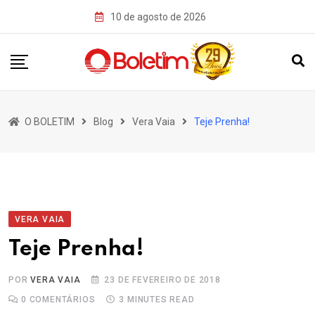
Skip
10 de agosto de 2026
to
content
O BOLETIM
Blog
Vera Vaia
Teje Prenha!
VERA VAIA
Teje Prenha!
POR
VERA VAIA
23 DE FEVEREIRO DE 2018
0
COMENTÁRIOS
3 MINUTES READ