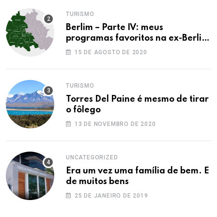
TURISMO
Berlim – Parte IV: meus
programas favoritos na ex-Berlim
Ocidental
15 DE AGOSTO DE 2020
TURISMO
Torres Del Paine é mesmo de tirar
o fôlego
13 DE NOVEMBRO DE 2020
UNCATEGORIZED
Era um vez uma família de bem. E
de muitos bens
25 DE JANEIRO DE 2019