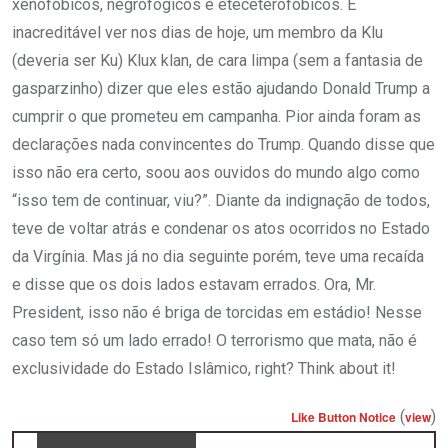
xenofóbicos, negrofógicos e eteceterofóbicos. É
inacreditável ver nos dias de hoje, um membro da Klu
(deveria ser Ku) Klux klan, de cara limpa (sem a fantasia de
gasparzinho) dizer que eles estão ajudando Donald Trump a
cumprir o que prometeu em campanha. Pior ainda foram as
declarações nada convincentes do Trump. Quando disse que
isso não era certo, soou aos ouvidos do mundo algo como
“isso tem de continuar, viu?”. Diante da indignação de todos,
teve de voltar atrás e condenar os atos ocorridos no Estado
da Virgínia. Mas já no dia seguinte porém, teve uma recaída
e disse que os dois lados estavam errados. Ora, Mr.
President, isso não é briga de torcidas em estádio! Nesse
caso tem só um lado errado! O terrorismo que mata, não é
exclusividade do Estado Islâmico, right? Think about it!
(
)
Like Button Notice
view