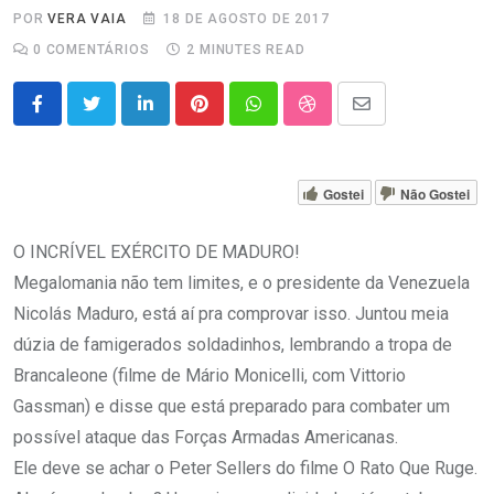
POR
VERA VAIA
18 DE AGOSTO DE 2017
0
COMENTÁRIOS
2 MINUTES READ
LinkedIn
Pinterest
Whatsapp
StumbleUpon
Share
via
Email
Gostei
Não Gostei
O INCRÍVEL EXÉRCITO DE MADURO!
Megalomania não tem limites, e o presidente da Venezuela
Nicolás Maduro, está aí pra comprovar isso. Juntou meia
dúzia de famigerados soldadinhos, lembrando a tropa de
Brancaleone (filme de Mário Monicelli, com Vittorio
Gassman) e disse que está preparado para combater um
possível ataque das Forças Armadas Americanas.
Ele deve se achar o Peter Sellers do filme O Rato Que Ruge.