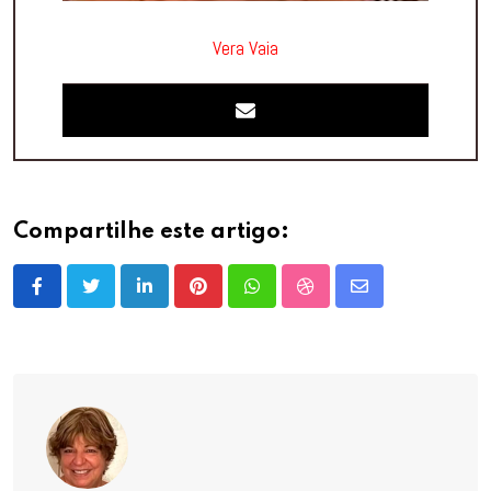
Vera Vaia
Compartilhe este artigo:
LinkedIn
Pinterest
Whatsapp
StumbleUpon
Share
via
Email