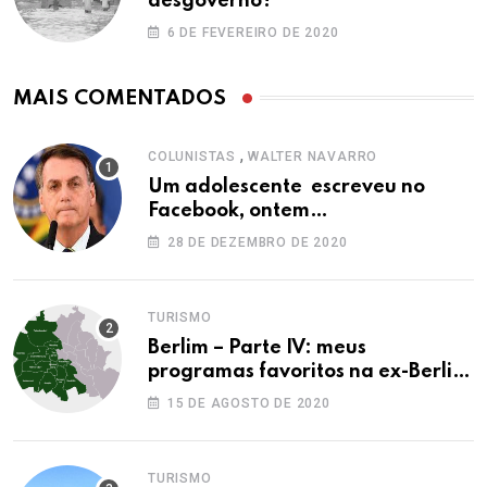
desgoverno?
6 DE FEVEREIRO DE 2020
MAIS COMENTADOS
,
COLUNISTAS
WALTER NAVARRO
Um adolescente escreveu no
Facebook, ontem…
28 DE DEZEMBRO DE 2020
TURISMO
Berlim – Parte IV: meus
programas favoritos na ex-Berlim
Ocidental
15 DE AGOSTO DE 2020
TURISMO