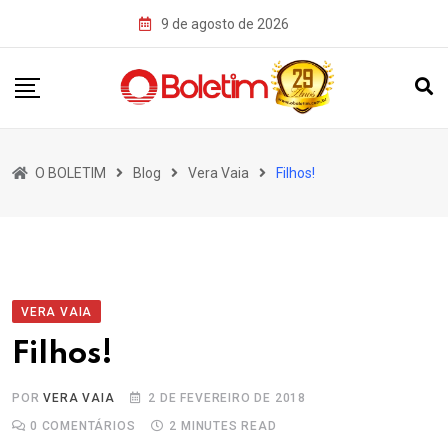
Skip
9 de agosto de 2026
to
content
O BOLETIM
Blog
Vera Vaia
Filhos!
VERA VAIA
Filhos!
POR
VERA VAIA
2 DE FEVEREIRO DE 2018
0
COMENTÁRIOS
2 MINUTES READ