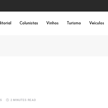
o 01
itorial
Colunistas
Vinhos
Turismo
Veículos
S
2 MINUTES READ