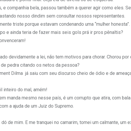
es, e companhia bela, passou também a querer agir como eles. S
gastando nosso dindim sem consultar nossos representantes.
ente triste porque estavam condenando uma “mulher honesta”. 
e ainda teria de fazer mais seis gols prá ir pros pênaltis?
 convenceram!
do devidamente a lei, não tem motivos para chorar. Chorou por
o de pedra citando os netos da pessoa?
hment Dilma já saiu com seu discurso cheio de ódio e de ameaç
l inteiro do mal, amém!
quem manda mesmo nesse país, é um corrupto que atira, com bala
s com a ajuda de um Juiz do Supremo.
com dó de mim. E me tranquei no camarim, tomei um calmante, um e