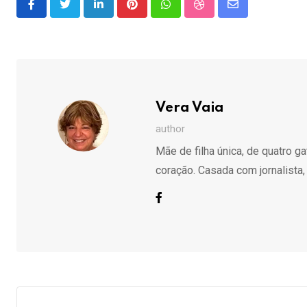
LinkedIn
Pinterest
Whatsapp
StumbleUpon
Share
via
Email
Vera Vaia
author
Mãe de filha única, de quatro g
coração. Casada com jornalista,