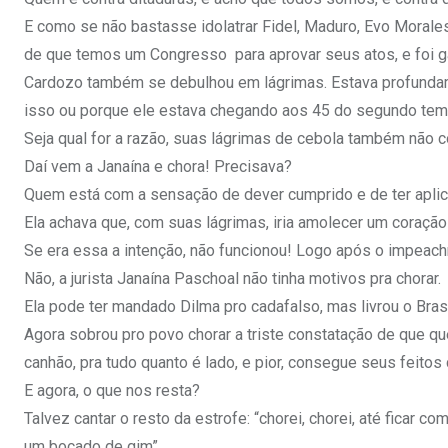
E como se não bastasse idolatrar Fidel, Maduro, Evo Moral
de que temos um Congresso para aprovar seus atos, e foi 
Cardozo também se debulhou em lágrimas. Estava profundam
isso ou porque ele estava chegando aos 45 do segundo tempo 
Seja qual for a razão, suas lágrimas de cebola também não
Daí vem a Janaína e chora! Precisava?
Quem está com a sensação de dever cumprido e de ter aplica
Ela achava que, com suas lágrimas, iria amolecer um coraçã
Se era essa a intenção, não funcionou! Logo após o impeac
Não, a jurista Janaína Paschoal não tinha motivos pra chorar.
Ela pode ter mandado Dilma pro cadafalso, mas livrou o Brasi
Agora sobrou pro povo chorar a triste constatação de que 
canhão, pra tudo quanto é lado, e pior, consegue seus feito
E agora, o que nos resta?
Talvez cantar o resto da estrofe: “chorei, chorei, até ficar 
um bocado de gim”.