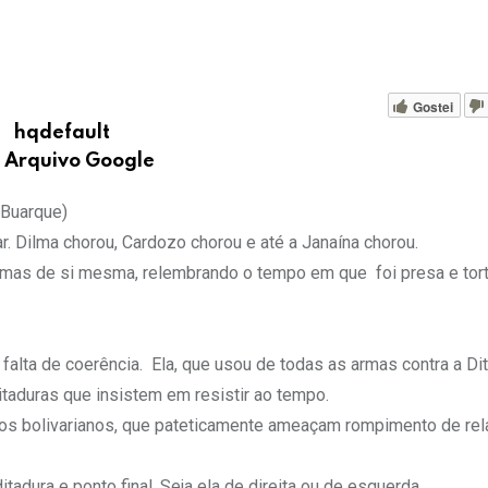
Gostei
: Arquivo Google
 Buarque)
 Dilma chorou, Cardozo chorou e até a Janaína chorou.
imas de si mesma, relembrando o tempo em que foi presa e tort
 falta de coerência. Ela, que usou de todas as armas contra a Dit
itaduras que insistem em resistir ao tempo.
migos bolivarianos, que pateticamente ameaçam rompimento de r
adura e ponto final. Seja ela de direita ou de esquerda.