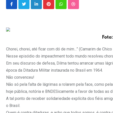
LinkedIn
Pinterest
Whatsapp
StumbleUpon
Foto
Chorei, chorei, até ficar com dó de mim…” (Camarim de Chico
Nesse episódio do impeachment todo mundo resolveu chorar.
Em seu discurso de defesa, Dilma tentou arrancar umas lágr
época da Ditadura Militar instaurada no Brasil em 1964.
Não convenceu!
Não só pela falta de lágrimas a rolarem pela face, como pela
hoje pública, notória e BNDESicamente a favor de todas as d
A tal ponto de receber solidariedade explícita dos fiéis a
o Brasil.
Quem é contra ditaduras, e acho que todos somos, é contra dit