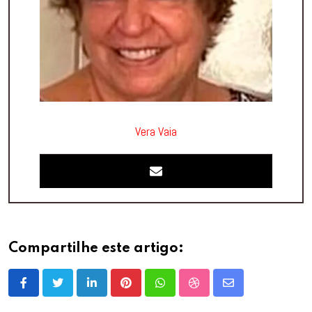
Vera Vaia
Compartilhe este artigo:
LinkedIn
Pinterest
Whatsapp
StumbleUpon
Share
via