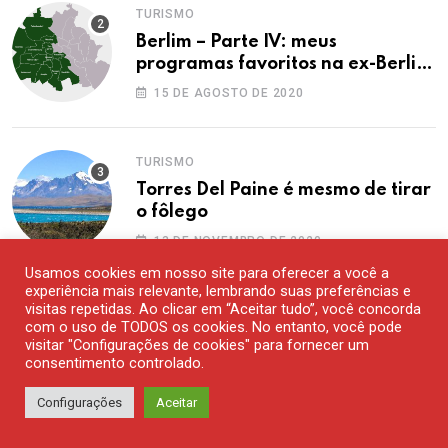
TURISMO
Berlim – Parte IV: meus
programas favoritos na ex-Berlim
Ocidental
15 DE AGOSTO DE 2020
TURISMO
Torres Del Paine é mesmo de tirar
o fôlego
13 DE NOVEMBRO DE 2020
Usamos cookies em nosso site para oferecer a você a
experiência mais relevante, lembrando suas preferências e
visitas repetidas. Ao clicar em “Aceitar tudo”, você concorda
UNCATEGORIZED
com o uso de TODOS os cookies. No entanto, você pode
Era um vez uma família de bem. E
visitar "Configurações de cookies" para fornecer um
de muitos bens
consentimento controlado.
25 DE JANEIRO DE 2019
Configurações
Aceitar