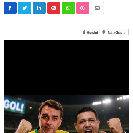
LinkedIn
Pinterest
Whatsapp
StumbleUpon
Share
via
Email
Gostei
Não Gostei