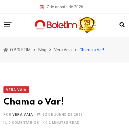
Skip
7 de agosto de 2026
to
content
O BOLETIM
Blog
Vera Vaia
Chama o Var!
VERA VAIA
Chama o Var!
POR
VERA VAIA
12 DE JUNHO DE 2026
0
COMENTÁRIOS
2 MINUTES READ