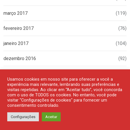
março 2017
(119)
fevereiro 2017
(76)
janeiro 2017
(104)
dezembro 2016
(92)
novembro 2016
(103)
Usamos cookies em nosso site para oferecer a você a
experiência mais relevante, lembrando suas preferências e
outubro 2016
(107)
visitas repetidas. Ao clicar em “Aceitar tudo”, você concorda
com o uso de TODOS os cookies. No entanto, você pode
visitar "Configurações de cookies" para fornecer um
setembro 2016
(125)
consentimento controlado.
Configurações
Aceitar
fevereiro 2016
(106)