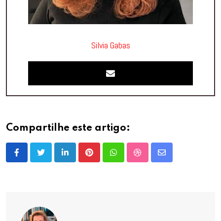
Silvia Gabas
Compartilhe este artigo:
LinkedIn
Pinterest
Whatsapp
StumbleUpon
Share
via
Email