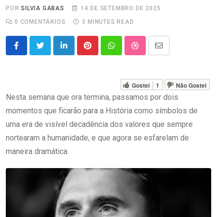
POR
SILVIA GABAS
14 DE SETEMBRO DE 2025
0
COMENTÁRIOS
3 MINUTES READ
LinkedIn
Pinterest
Whatsapp
StumbleUpon
Share
via
Email
Gostei
1
Não Gostei
Nesta semana que ora termina, passamos por dois
momentos que ficarão para a História como símbolos de
uma era de visível decadência dos valores que sempre
nortearam a humanidade, e que agora se esfarelam de
maneira dramática.