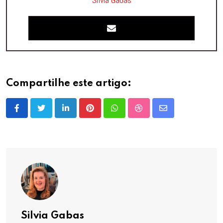
Compartilhe este artigo:
LinkedIn
Pinterest
Whatsapp
StumbleUpon
Share
via
Email
Silvia Gabas