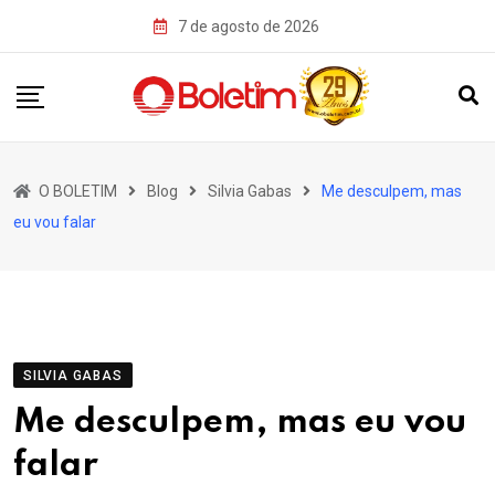
Skip
7 de agosto de 2026
to
content
O BOLETIM
Blog
Silvia Gabas
Me desculpem, mas
eu vou falar
SILVIA GABAS
Me desculpem, mas eu vou
falar