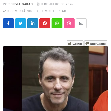
POR
SILVIA GABAS
8 DE JULHO DE 2026
0
COMENTÁRIOS
1 MINUTE READ
LinkedIn
Pinterest
Whatsapp
StumbleUpon
Share
via
Email
Gostei
Não Gostei