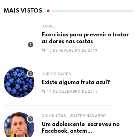
MAIS VISTOS
SAÚDE
Exercícios para prevenir e tratar
as dores nas costas
15 DE FEVEREIRO DE 2019
CURIOSIDADES
Existe alguma fruta azul?
14 DE DEZEMBRO DE 2016
,
COLUNISTAS
WALTER NAVARRO
Um adolescente escreveu no
Facebook, ontem…