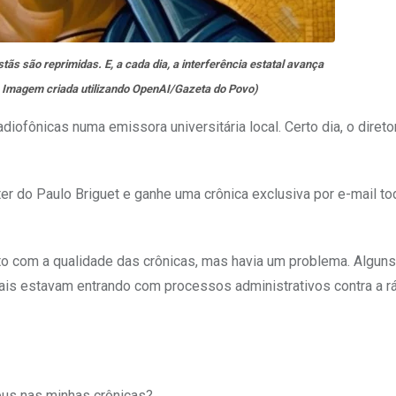
tãs são reprimidas. E, a cada dia, a interferência estatal avança
o: Imagem criada utilizando OpenAI/Gazeta do Povo)
iofônicas numa emissora universitária local. Certo dia, o diretor
er do Paulo Briguet e ganhe uma crônica exclusiva por e-mail t
to com a qualidade das crônicas, mas havia um problema. Alguns
ais estavam entrando com processos administrativos contra a r
eus nas minhas crônicas?