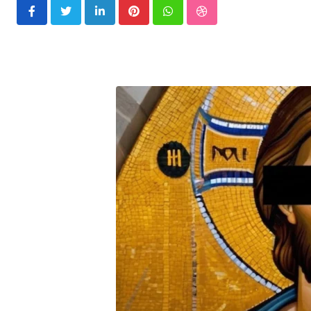
LinkedIn
Pinterest
Whatsapp
StumbleUpon