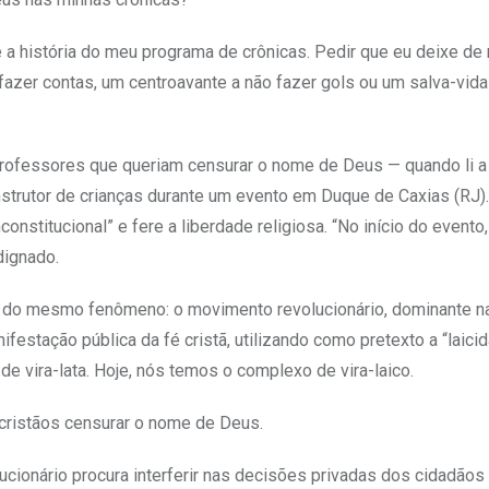
e a história do meu programa de crônicas. Pedir que eu deixe de
zer contas, um centroavante a não fazer gols ou um salva-vida
rofessores que queriam censurar o nome de Deus — quando li a 
nstrutor de crianças durante um evento em Duque de Caxias (RJ).
nstitucional” e fere a liberdade religiosa. “No início do evento,
dignado.
e do mesmo fenômeno: o movimento revolucionário, dominante n
ifestação pública da fé cristã, utilizando como pretexto a “laici
 vira-lata. Hoje, nós temos o complexo de vira-laico.
ticristãos censurar o nome de Deus.
cionário procura interferir nas decisões privadas dos cidadãos