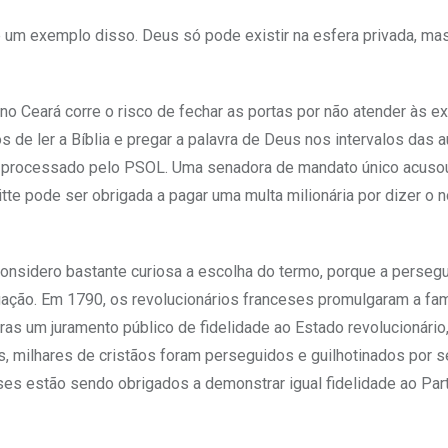
 um exemplo disso. Deus só pode existir na esfera privada, mas
 no Ceará corre o risco de fechar as portas por não atender às e
 de ler a Bíblia e pregar a palavra de Deus nos intervalos das a
 processado pelo PSOL. Uma senadora de mandato único acusou
itte pode ser obrigada a pagar uma multa milionária por dizer o
Considero bastante curiosa a escolha do termo, porque a perseg
ção. Em 1790, os revolucionários franceses promulgaram a fa
iras um juramento público de fidelidade ao Estado revolucionário
s, milhares de cristãos foram perseguidos e guilhotinados por s
ses estão sendo obrigados a demonstrar igual fidelidade ao Par