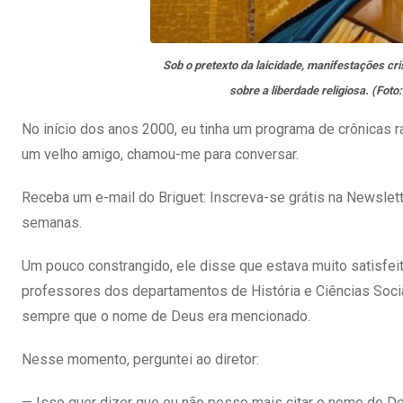
Sob o pretexto da laicidade, manifestações cris
sobre a liberdade religiosa. (Fot
No início dos anos 2000, eu tinha um programa de crônicas rad
um velho amigo, chamou-me para conversar.
Receba um e-mail do Briguet: Inscreva-se grátis na Newslett
semanas.
Um pouco constrangido, ele disse que estava muito satisfei
professores dos departamentos de História e Ciências Soci
sempre que o nome de Deus era mencionado.
Nesse momento, perguntei ao diretor:
— Isso quer dizer que eu não posso mais citar o nome de D