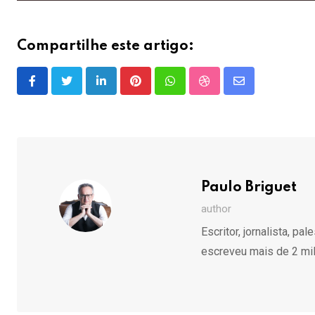
Compartilhe este artigo:
LinkedIn
Pinterest
Whatsapp
StumbleUpon
Share
via
Email
Paulo Briguet
author
Escritor, jornalista, pa
escreveu mais de 2 mil