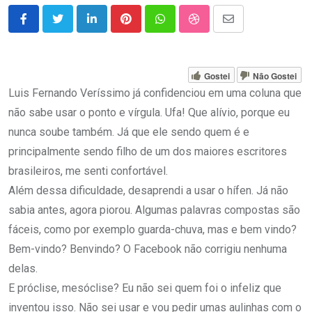
LinkedIn
Pinterest
Whatsapp
StumbleUpon
Share
via
Email
Gostei
Não Gostei
Luis Fernando Veríssimo já confidenciou em uma coluna que
não sabe usar o ponto e vírgula. Ufa! Que alívio, porque eu
nunca soube também. Já que ele sendo quem é e
principalmente sendo filho de um dos maiores escritores
brasileiros, me senti confortável.
Além dessa dificuldade, desaprendi a usar o hífen. Já não
sabia antes, agora piorou. Algumas palavras compostas são
fáceis, como por exemplo guarda-chuva, mas e bem vindo?
Bem-vindo? Benvindo? O Facebook não corrigiu nenhuma
delas.
E próclise, mesóclise? Eu não sei quem foi o infeliz que
inventou isso. Não sei usar e vou pedir umas aulinhas com o