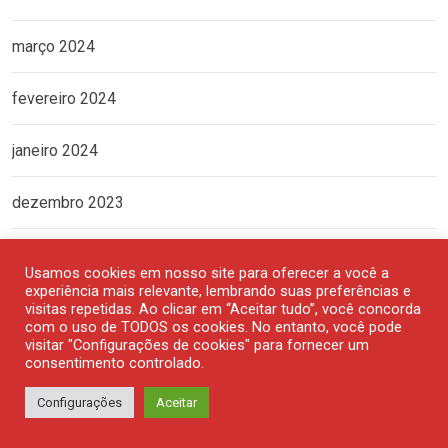
março 2024
fevereiro 2024
janeiro 2024
dezembro 2023
novembro 2023
Usamos cookies em nosso site para oferecer a você a
experiência mais relevante, lembrando suas preferências e
outubro 2023
visitas repetidas. Ao clicar em “Aceitar tudo”, você concorda
com o uso de TODOS os cookies. No entanto, você pode
visitar "Configurações de cookies" para fornecer um
setembro 2023
consentimento controlado.
Configurações
Aceitar
agosto 2023