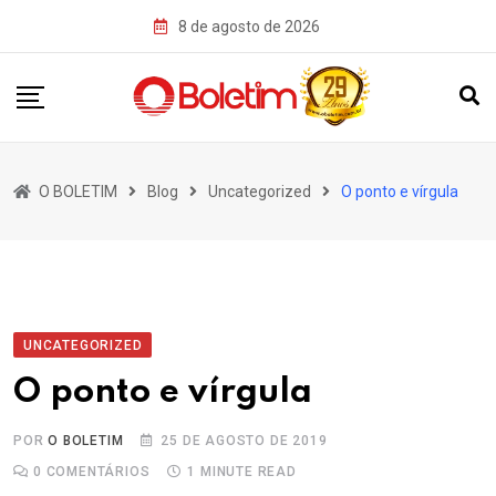
Skip
8 de agosto de 2026
to
content
O BOLETIM
Blog
Uncategorized
O ponto e vírgula
UNCATEGORIZED
O ponto e vírgula
POR
O BOLETIM
25 DE AGOSTO DE 2019
0
COMENTÁRIOS
1 MINUTE READ