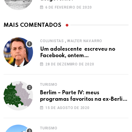
6 DE FEVEREIRO DE 2020
MAIS COMENTADOS
,
COLUNISTAS
WALTER NAVARRO
Um adolescente escreveu no
Facebook, ontem…
28 DE DEZEMBRO DE 2020
TURISMO
Berlim – Parte IV: meus
programas favoritos na ex-Berlim
Ocidental
15 DE AGOSTO DE 2020
TURISMO