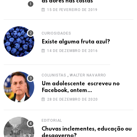
as dores nas costas
15 DE FEVEREIRO DE 2019
CURIOSIDADES
Existe alguma fruta azul?
14 DE DEZEMBRO DE 2016
,
COLUNISTAS
WALTER NAVARRO
Um adolescente escreveu no
Facebook, ontem…
28 DE DEZEMBRO DE 2020
EDITORIAL
Chuvas inclementes, educação ou
desgoverno?