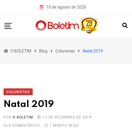
Skip
10 de agosto de 2026
to
content
O BOLETIM
Blog
Colunistas
Natal 2019
COLUNISTAS
Natal 2019
POR
O BOLETIM
13 DE DEZEMBRO DE 2019
0
COMENTÁRIOS
1 MINUTE READ