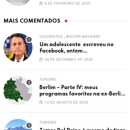
6 DE FEVEREIRO DE 2020
MAIS COMENTADOS
,
COLUNISTAS
WALTER NAVARRO
Um adolescente escreveu no
Facebook, ontem…
28 DE DEZEMBRO DE 2020
TURISMO
Berlim – Parte IV: meus
programas favoritos na ex-Berlim
Ocidental
15 DE AGOSTO DE 2020
TURISMO