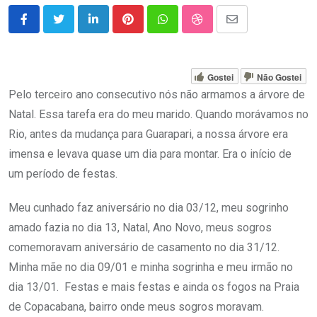
LinkedIn
Pinterest
Whatsapp
StumbleUpon
Share
via
Email
Gostei
Não Gostei
Pelo terceiro ano consecutivo nós não armamos a árvore de
Natal. Essa tarefa era do meu marido. Quando morávamos no
Rio, antes da mudança para Guarapari, a nossa árvore era
imensa e levava quase um dia para montar. Era o início de
um período de festas.
Meu cunhado faz aniversário no dia 03/12, meu sogrinho
amado fazia no dia 13, Natal, Ano Novo, meus sogros
comemoravam aniversário de casamento no dia 31/12.
Minha mãe no dia 09/01 e minha sogrinha e meu irmão no
di
a 13/01. Festas e mais festas e ainda os fogos na Praia
de Copacabana, bairro onde meus sogros moravam.