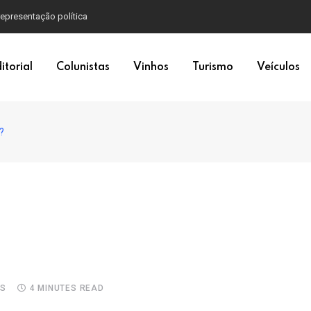
itorial
Colunistas
Vinhos
Turismo
Veículos
?
S
4 MINUTES READ