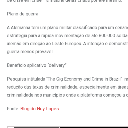
de crise em crise —a maioria delas criada por ele mesmo.
Plano de guerra
A Alemanha tem um plano militar classificado para um cenár
estratégia para a rápida movimentação de até 800.000 soldad
alemão em direção ao Leste Europeu. A intenção é demonstra
guerra menos provável
Benefício aplicativo “delivery”
Pesquisa intitulada “The Gig Economy and Crime in Brazil” in
redução das taxas de criminalidade, especialmente em áre
criminalidade nos municípios onde a plataforma começou a o
Fonte:
Blog do Ney Lopes