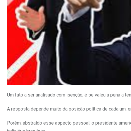
Um fato a ser analisado com isenção, é se valeu a pena a tent
A resposta depende muito da posição política de cada um, e
Porém, abstraído esse aspecto pessoal, o presidente americ