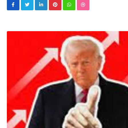
LinkedIn
Pinterest
Whatsapp
StumbleUpon