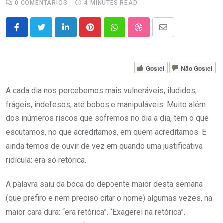
0
COMENTÁRIOS
4 MINUTES READ
LinkedIn
Pinterest
Whatsapp
StumbleUpon
Share
via
Email
Gostei
Não Gostei
A cada dia nos percebemos mais vulneráveis, iludidos,
frágeis, indefesos, até bobos e manipuláveis. Muito além
dos inúmeros riscos que sofremos no dia a dia, tem o que
escutamos, no que acreditamos, em quem acreditamos. E
ainda temos de ouvir de vez em quando uma justificativa
ridícula: era só retórica.
A palavra saiu da boca do depoente maior desta semana
(que prefiro e nem preciso citar o nome) algumas vezes, na
maior cara dura: “era retórica”. “Exagerei na retórica”.