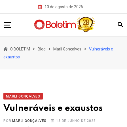
Skip
10 de agosto de 2026
to
content
O BOLETIM
Blog
Marli Gonçalves
Vulneráveis e
exaustos
MARLI GONÇALVES
Vulneráveis e exaustos
POR
MARLI GONÇALVES
13 DE JUNHO DE 2025