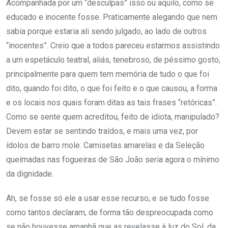
Acompanhada por um “desculpas” isso ou aquilo, como se
educado e inocente fosse. Praticamente alegando que nem
sabia porque estaria ali sendo julgado, ao lado de outros
“inocentes”. Creio que a todos pareceu estarmos assistindo
a um espetáculo teatral, aliás, tenebroso, de péssimo gosto,
principalmente para quem tem memória de tudo o que foi
dito, quando foi dito, o que foi feito e o que causou, a forma
e os locais nos quais foram ditas as tais frases “retóricas”.
Como se sente quem acreditou, feito de idiota, manipulado?
Devem estar se sentindo traídos, e mais uma vez, por
ídolos de barro mole. Camisetas amarelas e da Seleção
queimadas nas fogueiras de São João seria agora o mínimo
da dignidade.
Ah, se fosse só ele a usar esse recurso, e se tudo fosse
como tantos declaram, de forma tão despreocupada como
se não houvesse amanhã que as revelasse à luz do Sol, da