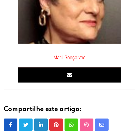
Marli Gonçalves
Compartilhe este artigo:
LinkedIn
Pinterest
Whatsapp
StumbleUpon
Share
via