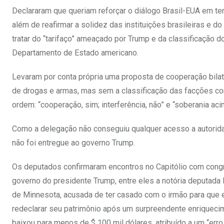
Declararam que queriam reforçar o diálogo Brasil-EUA em te
além de reafirmar a solidez das instituições brasileiras e d
tratar do “tarifaço” ameaçado por Trump e da classificaçã
Departamento de Estado americano.
Levaram por conta própria uma proposta de cooperação bilate
de drogas e armas, mas sem a classificação das facções como
ordem: “cooperação, sim; interferência, não” e “soberania aci
Como a delegação não conseguiu qualquer acesso a autorid
não foi entregue ao governo Trump.
Os deputados confirmaram encontros no Capitólio com cong
governo do presidente Trump, entre eles a notória deputada
de Minnesota, acusada de ter casado com o irmão para que e
redeclarar seu patrimônio após um surpreendente enriquecim
baixou para menos de $ 100 mil dólares, atribuído a um “erro