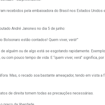
oram recebidos pela embaixadora do Brasil nos Estados Unidos 
putado André Janones no dia 5 de junho:
vio Bolsonaro estão contados! Quem viver, verá!”
o de alguém ou de algo está se esgotando rapidamente. Exemplo
 com pouco tempo de vida. E “quem viver, verá” significa, por 
fora. Mas, o recado soa bastante ameaçador, tendo em vista a 
datos de direita tomem todas as precauções necessárias.
 o preço da liberdade.