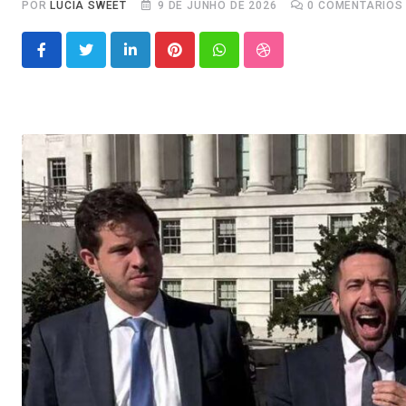
POR
LUCIA SWEET
9 DE JUNHO DE 2026
0
COMENTÁRIOS
LinkedIn
Pinterest
Whatsapp
StumbleUpon