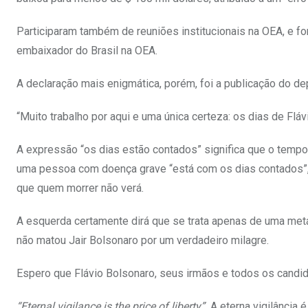
Participaram também de reuniões institucionais na OEA, e f
embaixador do Brasil na OEA.
A declaração mais enigmática, porém, foi a publicação do de
“Muito trabalho por aqui e uma única certeza: os dias de Flá
A expressão “os dias estão contados” significa que o temp
uma pessoa com doença grave “está com os dias contados”, ou
que quem morrer não verá.
A esquerda certamente dirá que se trata apenas de uma metá
não matou Jair Bolsonaro por um verdadeiro milagre.
Espero que Flávio Bolsonaro, seus irmãos e todos os candi
“Eternal vigilance is the price of liberty”.
A eterna vigilância é