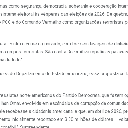
mas como segurança, democracia, soberania e cooperação intern
o sistema eleitoral às vésperas das eleições de 2026. De quebra
o do PCC e do Comando Vermelho como organizações terroristas p
ral contra o crime organizado, com foco em lavagem de dinheiro
 grupos terroristas. São contra. A comitiva repetiu as palavra
ma de tudo”.
ades do Departamento de Estado americano, essa proposta cer
ressistas norte-americanos do Partido Democrata, que fazem o
 Ilhan Omar, envolvida em escândalos de corrupção da comunida
le recebesse a cidadania americana, e que, em abril de 2026, p
ento inicialmente reportado em $ 30 milhões de dólares — valo
 contábil”. Surpreendente.