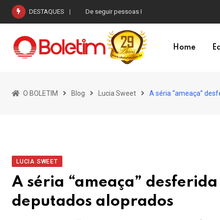
Skip
DESTAQUES
De seguir pessoas I
to
content
Home
Ed
O BOLETIM
Blog
Lucia Sweet
A séria “ameaça” desfe
LUCIA SWEET
A séria “ameaça” desferida
deputados aloprados